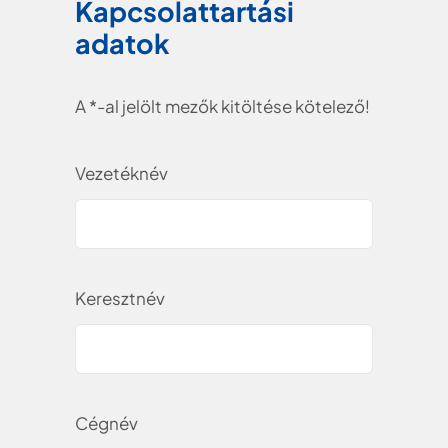
Kapcsolattartási
adatok
A *-al jelölt mezők kitöltése kötelező!
Vezetéknév
Keresztnév
Cégnév