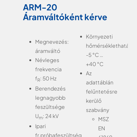
ARM-20
Áramváltóként kérve
Környezeti
Megnevezés:
hőmérséklethatárok
áramváltó
-5 °C …
Névleges
+40 °C
frekvencia
Az
f
: 50 Hz
R
adattáblán
Berendezés
felűntetésre
legnagyobb
kerülő
feszültsége
szabvány
U
: 24 kV
m
MSZ
Ipari
EN
fr.próbafeszültség