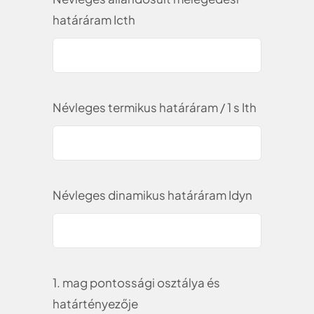
határáram Icth
Névleges termikus határáram / 1 s Ith
Névleges dinamikus határáram Idyn
1. mag pontossági osztálya és
határtényezője