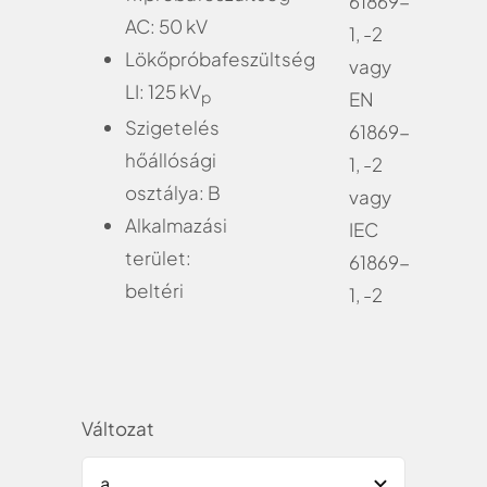
61869-
AC: 50 kV
1, -2
Lökőpróbafeszültség
vagy
LI: 125 kV
p
EN
Szigetelés
61869-
hőállósági
1, -2
osztálya: B
vagy
Alkalmazási
IEC
terület:
61869-
beltéri
1, -2
Változat