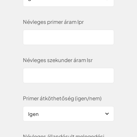
Névleges primer áram Ipr
Névleges szekunder áram Isr
Primer átköthetőség (igen/nem)
Névleges állandósult melegedési