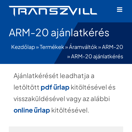
Skip
to
content
ARM-20 ajánlatkérés
Kezdőlap
»
Termékek
»
Áramváltók
»
ARM-20
»
ARM-20 ajánlatkérés
Ajánlatkérését leadhatja a
letöltött
pdf űrlap
kitöltésével és
visszaküldésével vagy az alábbi
online űrlap
kitöltésével.