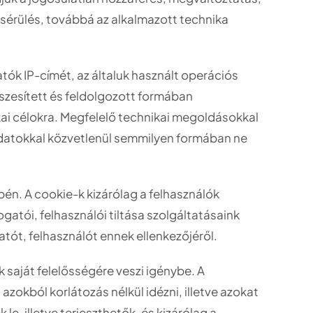
sérülés, továbbá az alkalmazott technika
tók IP-címét, az általuk használt operációs
szesített és feldolgozott formában
ikai célokra. Megfelelő technikai megoldásokkal
 adatokkal közvetlenül semmilyen formában ne
én. A cookie-k kizárólag a felhasználók
atói, felhasználói tiltása szolgáltatásaink
atót, felhasználót ennek ellenkezőjéről.
saját felelősségére veszi igénybe. A
azokból korlátozás nélkül idézni, illetve azokat
e, illetve terjeszthetők, és kizárólag a