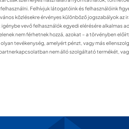
t felhasználni. Felhívjuk látogatóink és felhasználóink f
vános közlésekre érvényes különböző jogszabályok az irá
t igénybe vevő felhasználók egyedi elérésére alkalmas a
elenek nem férhetnek hozzá, azokat – a törvényben előírt 
 olyan tevékenység, amelyért pénzt, vagy más ellenszolgá
y partnerkapcsolatban nem álló szolgáltató termékét, vag