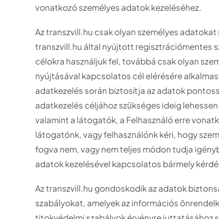
vonatkozó személyes adatok kezeléséhez.
Az transzvill.hu csak olyan személyes adatokat 
transzvill.hu által nyújtott regisztrációmentes
célokra használjuk fel, továbbá csak olyan sze
nyújtásával kapcsolatos cél elérésére alkalmas
adatkezelés során biztosítja az adatok pontoss
adatkezelés céljához szükséges ideig lehessen
valamint a látogatók, a Felhasználó erre vonat
látogatónk, vagy felhasználónk kéri, hogy szem
fogva nem, vagy nem teljes módon tudja igénybe 
adatok kezelésével kapcsolatos bármely kérdé
Az transzvill.hu gondoskodik az adatok biztonsá
szabályokat, amelyek az információs önrendelkez
titokvédelmi szabályok érvényre juttatásához 