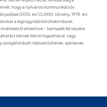
igyelmét, hogy a nyilvános kommunikációs
nyadóak (2010. évi CLXXXV. törvény, 1978. évi
datokat a legnagyobb körültekintéssel,
kivételektől eltekintve – harmadik fél részére
ltatást kérnek illetve fogadnak el, vagy
y szolgáltatását népszerűsítenek, ajánlanak,