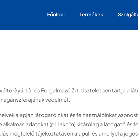
Főoldal
Termékek
Szolgált
rőváltó Gyártó- és Forgalmazó Zrt. tiszteletben tartja a 
ók magánszférájának védelmét.
elyek alapján látogatóinkat és felhasználóinkat azonosít
re alkalmas adatokat (pl. lakcím) kizárólag a látogató és 
lás megfelelő tájékoztatáson alapul, és amellyel a jogos