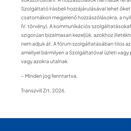
Szolgáltató írásbeli hozzájárulásával lehet őke
csatornákon megjelenő hozzászólásokra, a nyil
IV. törvény). A kommunikációs szolgáltatásoka
szigorúan bizalmasan kezeljük, azokhoz illetékt
nem adjuk át. A fórum szolgáltatásában tilos az
amellyel bármilyen a Szolgáltatóval üzleti vag
vagy azokra utalnak.
– Minden jog fenntartva.
Transzvill Zrt. 2026.