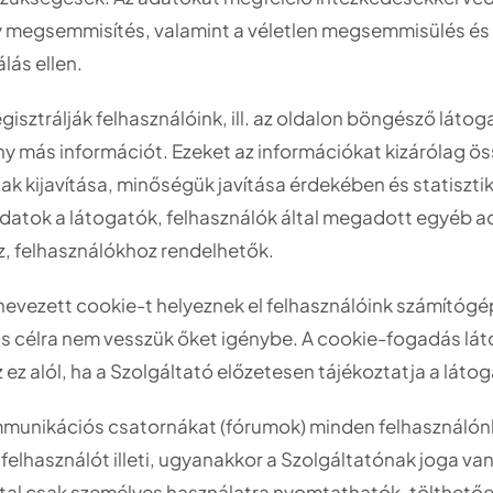
gy megsemmisítés, valamint a véletlen megsemmisülés és 
ás ellen.
ztrálják felhasználóink, ill. az oldalon böngésző látoga
 más információt. Ezeket az információkat kizárólag ös
nak kijavítása, minőségük javítása érdekében és statiszt
t adatok a látogatók, felhasználók által megadott egyéb
, felhasználókhoz rendelhetők.
evezett cookie-t helyeznek el felhasználóink számítógép
célra nem vesszük őket igénybe. A cookie-fogadás látog
z alól, ha a Szolgáltató előzetesen tájékoztatja a látog
mmunikációs csatornákat (fórumok) minden felhasználónk 
elhasználót illeti, ugyanakkor a Szolgáltatónak joga van 
tal csak személyes használatra nyomtathatók, tölthetőek l