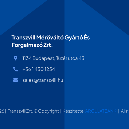
Transzvill Mérőváltó Gyártó És
Forgalmazó Zrt.
1134 Budapest, Tüzér utca 43.
+36 1 450 1254
sales@transzvill.hu
 | Transzvill Zrt. © Copyright | Készítette:
ARCULATBANK
| All 