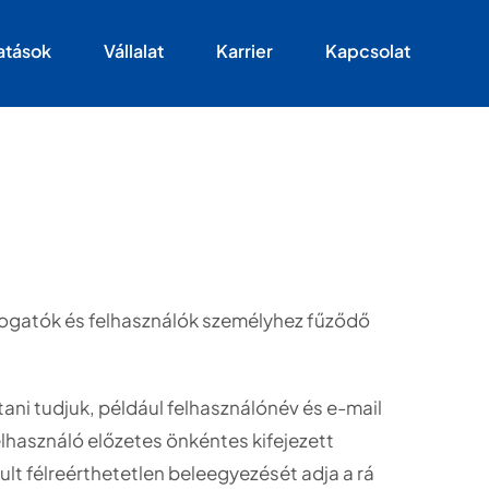
atások
Vállalat
Karrier
Kapcsolat
látogatók és felhasználók személyhez fűződő
ani tudjuk, például felhasználónév és e-mail
felhasználó előzetes önkéntes kifejezett
ult félreérthetetlen beleegyezését adja a rá