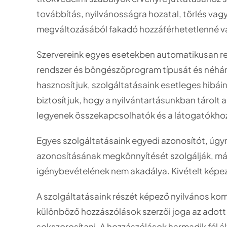
továbbítás, nyilvánosságra hozatal, törlés va
megváltozásából fakadó hozzáférhetetlenné vál
Szervereink egyes esetekben automatikusan regis
rendszer és böngészőprogram típusát és néhány
hasznosítjuk, szolgáltatásaink esetleges hibái
biztosítjuk, hogy a nyilvántartásunkban tárol
legyenek összekapcsolhatók és a látogatókhoz
Egyes szolgáltatásaink egyedi azonosítót, úgyn
azonosításának megkönnyítését szolgálják, más 
igénybevételének nem akadálya. Kivételt képez e
A szolgáltatásaink részét képező nyilvános ko
különböző hozzászólások szerzői joga az adott f
sokszorosítani. A hozzászólások harmadik fél ál