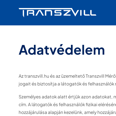
Skip
to
content
Adatvédelem
Az transzvill.hu és az üzemeltető Transzvill Mé
jogait és biztosítja a látogatók és felhasznál
Személyes adatok alatt értjük azon adatokat, m
cím. A látogatók és felhasználók fizikai elérésé
hozzájárulása alapján kezelünk, amely hozzájáru