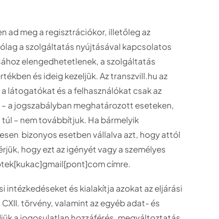
 ad meg a regisztrációkor, illetőleg az
rólag a szolgáltatás nyújtásával kapcsolatos
sához elengedhetetlenek, a szolgáltatás
kben és ideig kezeljük. Az transzvill.hu az
a látogatókat és a felhasználókat csak az
é – a jogszabályban meghatározott eseteken,
 túl – nem továbbítjuk. Ha bármelyik
tesen bizonyos esetben vállalva azt, hogy attól
érjük, hogy ezt az igényét vagy a személyes
ptek[kukac]gmail[pont]com címre.
 intézkedéseket és kialakítja azokat az eljárási
CXII. törvény, valamint az egyéb adat- és
jük a jogosulatlan hozzáférés, megváltoztatás,