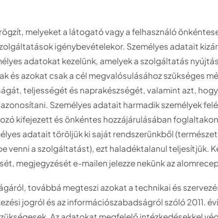
rögzít, melyeket a látogató vagy a felhasználó önkéntesen
 szolgáltatások igénybevételekor. Személyes adatait kizá
mélyes adatokat kezelünk, amelyek a szolgáltatás nyújtá
ak és azokat csak a cél megvalósulásához szükséges mérté
ágát, teljességét és naprakészségét, valamint azt, hogy 
 azonosítani. Személyes adatait harmadik személyek fel
kozó kifejezett és önkéntes hozzájárulásában foglaltakon
élyes adatait töröljük ki saját rendszerünkből (természe
venni a szolgáltatást), ezt haladéktalanul teljesítjük. K
sét, megjegyzését e-mailen jelezze nekünk az alomrece
gáról, továbbá megteszi azokat a technikai és szervezési
ési jogról és az információszabadságról szóló 2011. évi 
szükségesek. Az adatokat megfelelő intézkedésekkel véd