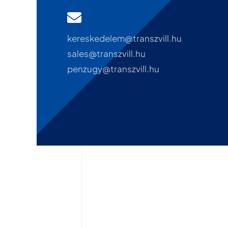
kereskedelem@transzvill.hu
sales@transzvill.hu
penzugy@transzvill.hu