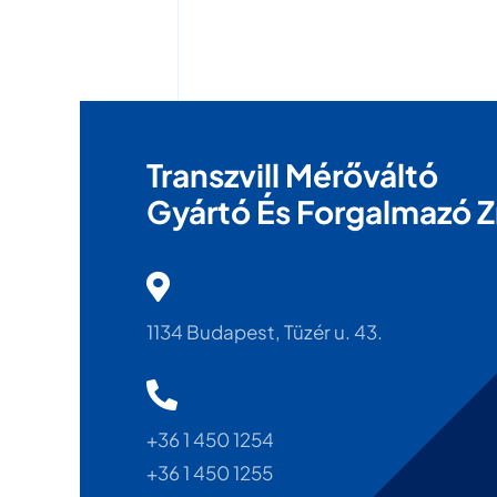
Transzvill Mérőváltó
Gyártó És Forgalmazó Z
1134 Budapest, Tüzér u. 43.
+36 1 450 1254
+36 1 450 1255