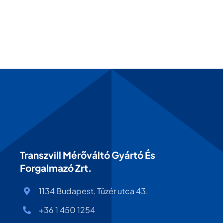
Transzvill Mérőváltó Gyártó És
Forgalmazó Zrt.
1134 Budapest, Tüzér utca 43.
+36 1 450 1254