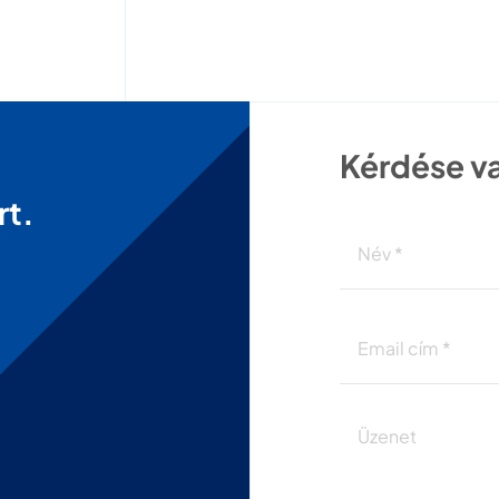
Kérdése va
rt.