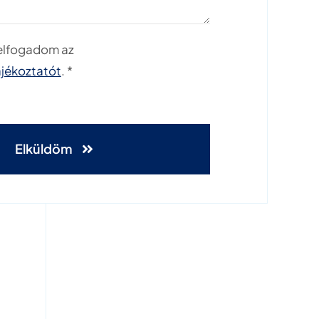
 elfogadom az
ájékoztatót
. *
Elküldöm