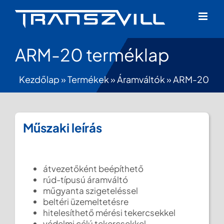
Skip
to
content
ARM-20 terméklap
Kezdőlap
»
Termékek
»
Áramváltók
»
ARM-20
Műszaki leírás
átvezetőként beépíthető
rúd-típusú áramváltó
műgyanta szigeteléssel
beltéri üzemeltetésre
hitelesíthető mérési tekercsekkel
védelmi célú tekercsekkel