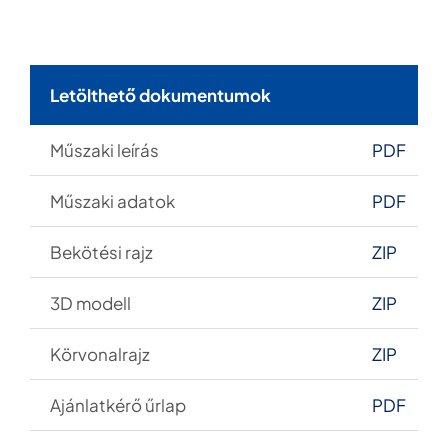
Letölthető dokumentumok
Műszaki leírás
PDF
M
űszaki adatok
PDF
Bekötési rajz
ZIP
3D modell
ZIP
Körvonalrajz
ZIP
Ajánlatkér
ő űrlap
PDF