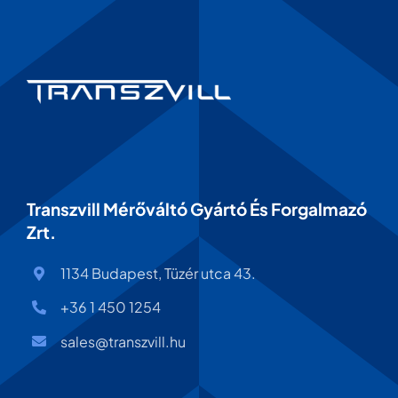
Transzvill Mérőváltó Gyártó És Forgalmazó
Zrt.
1134 Budapest, Tüzér utca 43.
+36 1 450 1254
sales@transzvill.hu