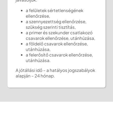
a felületek sértetlenségének
ellenőrzése,
a szennyezettség ellenőrzése,
szükség szerinti tisztítás,
a primer és szekunder csatlakozó
csavarok ellenőrzése, utánhúzása,
a földelő csavarok ellenőrzése,
utánhúzása,
a felerősítő csavarok ellenőrzése,
utánhúzása.
A jótállási idő – a hatályos jogszabályok
alapján – 24 hónap.