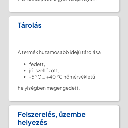
Tárolás
A termék huzamosabb idejű tárolása
fedett,
jól szellőzött,
-5 °C … +40 °C hőmérsékletű
helyiségben megengedett.
Felszerelés, üzembe
helyezés