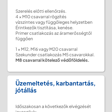
Szerelés előtti ellenőrzés.
4 × M10 csavarral rögzítés
vízszintes vagy függőleges helyzetben
Érintkezők tisztítása, kenése.
Primer csatlakozás az áramerősségtől
függően
1 × M12, M16 vagy M20 csavarral
Szekunder csatlakozás M5 csavarokkal.
M8 csavarral kötelező védőföldelés.
Üzemeltetés, karbantartás,
jótállás
Időszakosan a következők elvégzését
javasoljuk: