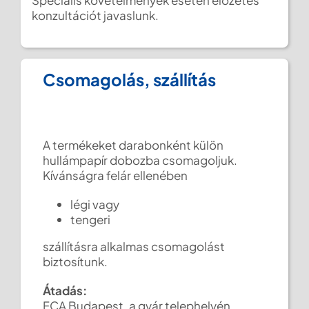
Speciális követelmények esetén előzetes
konzultációt javaslunk.
Csomagolás, szállítás
A termékeket darabonként külön
hullámpapír dobozba csomagoljuk.
Kívánságra felár ellenében
légi vagy
tengeri
szállításra alkalmas csomagolást
biztosítunk.
Átadás:
FCA Budapest, a gyár telephelyén.