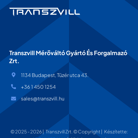
Transzvill Mérőváltó Gyártó És Forgalmazó
Zrt.
1134 Budapest, Tüzér utca 43.
+36 1 450 1254
sales@transzvill.hu
© 2025 - 2026 | Transzvill Zrt. © Copyright | Készítette: