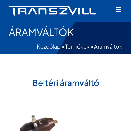
Skip
to
content
ÁRAMVÁLTÓK
Kezdőlap
»
Termékek
»
Áramváltók
Beltéri áramváltó