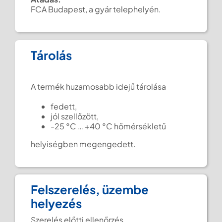
FCA Budapest, a gyár telephelyén.
Tárolás
A termék huzamosabb idejű tárolása
fedett,
jól szellőzött,
-25 °C … +40 °C hőmérsékletű
helyiségben megengedett.
Felszerelés, üzembe
helyezés
Szerelés előtti ellenőrzés.