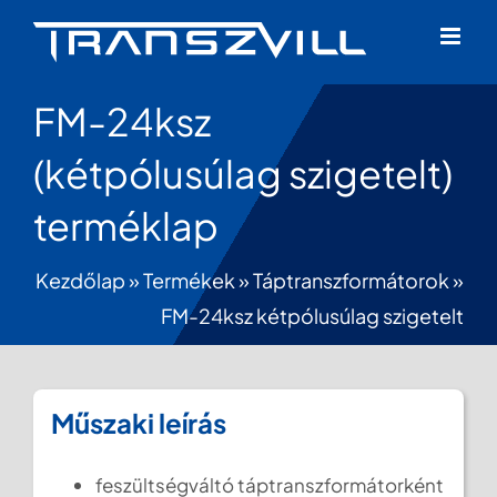
Skip
to
content
FM-24ksz
(kétpólusúlag szigetelt)
terméklap
Kezdőlap
»
Termékek
»
Táptranszformátorok
»
FM-24ksz kétpólusúlag szigetelt
Műszaki leírás
feszültségváltó táptranszformátorként