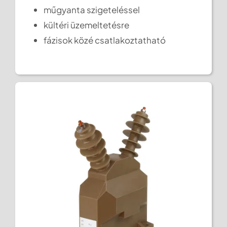
műgyanta szigeteléssel
kültéri üzemeltetésre
fázisok közé csatlakoztatható