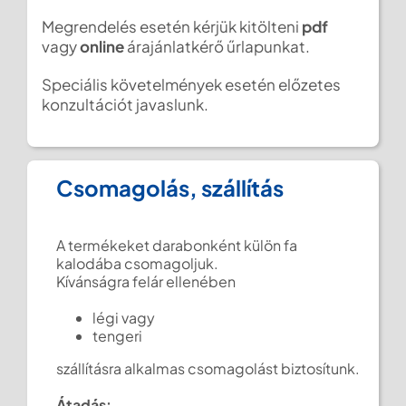
Megrendelés esetén kérjük kitölteni
pdf
vagy
online
árajánlatkérő űrlapunkat.
Speciális követelmények esetén előzetes
konzultációt javaslunk.
Csomagolás, szállítás
A termékeket darabonként külön fa
kalodába csomagoljuk.
Kívánságra felár ellenében
légi vagy
tengeri
szállításra alkalmas csomagolást biztosítunk.
Átadás: