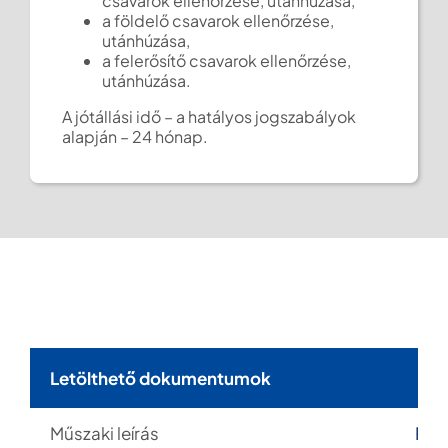
csavarok ellenőrzése, utánhúzása,
a földelő csavarok ellenőrzése,
utánhúzása,
a felerősítő csavarok ellenőrzése,
utánhúzása.
A jótállási idő – a hatályos jogszabályok
alapján – 24 hónap.
Letölthető dokumentumok
Műszaki leírás
PD