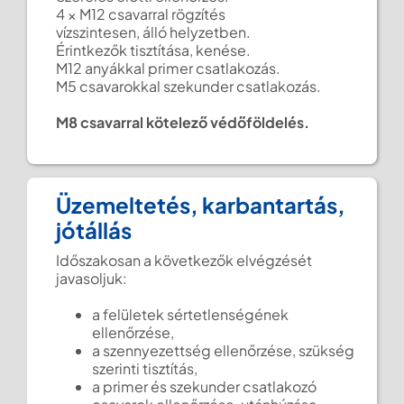
4 × M12 csavarral rögzítés
vízszintesen, álló helyzetben.
Érintkezők tisztítása, kenése.
M12 anyákkal primer csatlakozás.
M5 csavarokkal szekunder csatlakozás.
M8 csavarral kötelező védőföldelés.
Üzemeltetés, karbantartás,
jótállás
Időszakosan a következők elvégzését
javasoljuk:
a felületek sértetlenségének
ellenőrzése,
a szennyezettség ellenőrzése, szükség
szerinti tisztítás,
a primer és szekunder csatlakozó