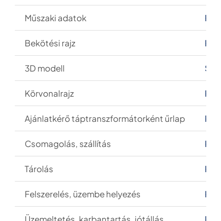
M
űszaki adatok
PD
Bekötési rajz
PD
3D modell
SLD
Körvonalrajz
PD
Ajánlatkér
ő táptranszformátorként űrlap
PD
Csomagol
ás, szállítás
PD
Tárolás
PD
Felszerelés, üzembe helyezés
PD
Üzemeltetés, karbantartás, jótállás
PD