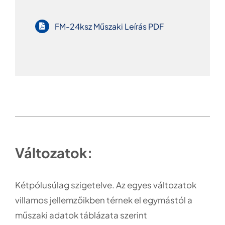
FM-24ksz Műszaki Leírás PDF
Változatok:
Kétpólusúlag szigetelve. Az egyes változatok
villamos jellemzőikben térnek el egymástól a
műszaki adatok táblázata szerint