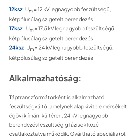
12ksz
U
= 12 kV legnagyobb feszültségű,
m
kétpólusúlag szigetelt berendezés
17ksz
U
= 17,5 kV legnagyobb feszültségű,
m
kétpólusúlag szigetelt berendezés
24ksz
U
= 24 kV legnagyobb feszültségű,
m
kétpólusúlag szigetelt berendezés
Alkalmazhatóság:
Táptranszformátorként is alkalmazható
feszültségváltó, amelynek alapkivitele mérsékelt
égövi klímán, kültéren, 24 kV legnagyobb
berendezésfeszültségig fázisok közé
csatlakoztatva működik. Gyártható speciális (pl.