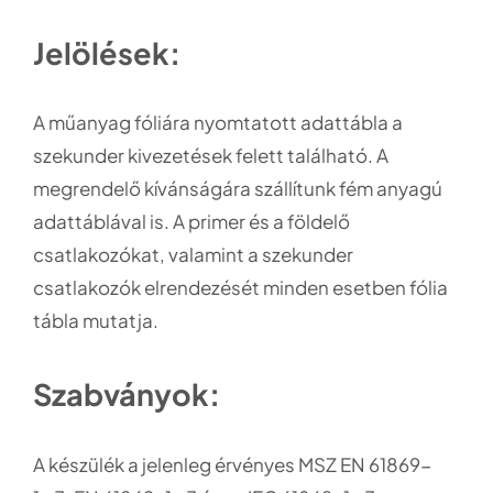
Jelölések:
A műanyag fóliára nyomtatott adattábla a
szekunder kivezetések felett található. A
megrendelő kívánságára szállítunk fém anyagú
adattáblával is. A primer és a földelő
csatlakozókat, valamint a szekunder
csatlakozók elrendezését minden esetben fólia
tábla mutatja.
Szabványok:
A készülék a jelenleg érvényes MSZ EN 61869-