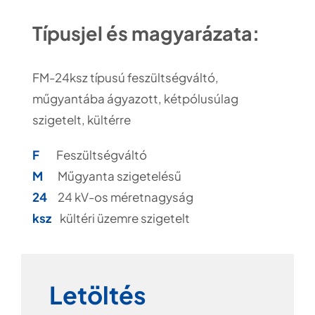
Típusjel és magyarázata:
FM-24ksz típusú feszültségváltó,
műgyantába ágyazott, kétpólusúlag
szigetelt, kültérre
F
Feszültségváltó
M
Műgyanta szigetelésű
24
24 kV-os méretnagyság
ksz
kültéri üzemre szigetelt
Letöltés