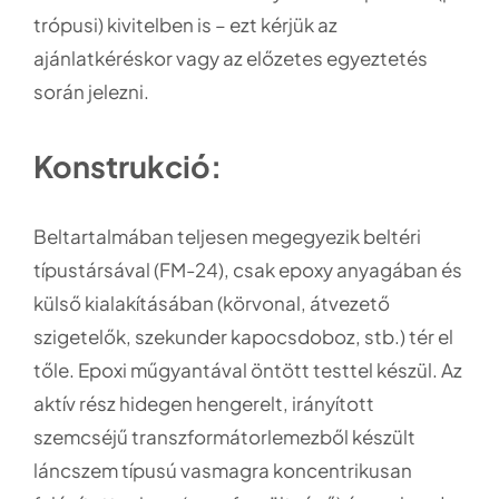
trópusi) kivitelben is – ezt kérjük az
ajánlatkéréskor vagy az előzetes egyeztetés
során jelezni.
Konstrukció:
Beltartalmában teljesen megegyezik beltéri
típustársával (FM-24), csak epoxy anyagában és
külső kialakításában (körvonal, átvezető
szigetelők, szekunder kapocsdoboz, stb.) tér el
tőle. Epoxi műgyantával öntött testtel készül. Az
aktív rész hidegen hengerelt, irányított
szemcséjű transzformátorlemezből készült
láncszem típusú vasmagra koncentrikusan