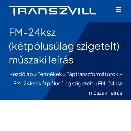
Skip
to
content
FM-24ksz
(kétpólusúlag szigetelt)
műszaki leírás
Kezdőlap
»
Termékek
»
Táptranszformátorok
»
FM-24ksz kétpólusúlag szigetelt
»
FM-24ksz
műszaki leírás