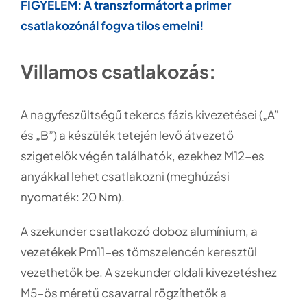
FIGYELEM: A transzformátort a primer
csatlakozónál fogva tilos emelni!
Villamos csatlakozás:
A nagyfeszültségű tekercs fázis kivezetései („A”
és „B”) a készülék tetején levő átvezető
szigetelők végén találhatók, ezekhez M12-es
anyákkal lehet csatlakozni (meghúzási
nyomaték: 20 Nm).
A szekunder csatlakozó doboz alumínium, a
vezetékek Pm11-es tömszelencén keresztül
vezethetők be. A szekunder oldali kivezetéshez
M5-ös méretű csavarral rögzíthetők a