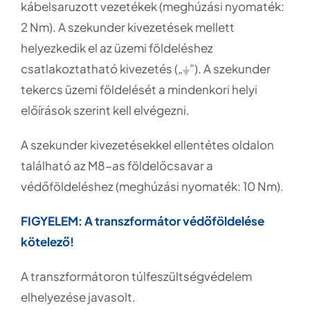
kábelsaruzott vezetékek (meghúzási nyomaték:
2 Nm). A szekunder kivezetések mellett
helyezkedik el az üzemi földeléshez
csatlakoztatható kivezetés („⏚”). A szekunder
tekercs üzemi földelését a mindenkori helyi
előírások szerint kell elvégezni.
A szekunder kivezetésekkel ellentétes oldalon
található az M8-as földelőcsavar a
védőföldeléshez (meghúzási nyomaték: 10 Nm).
FIGYELEM: A transzformátor védőföldelése
kötelező!
A transzformátoron túlfeszültségvédelem
elhelyezése javasolt.