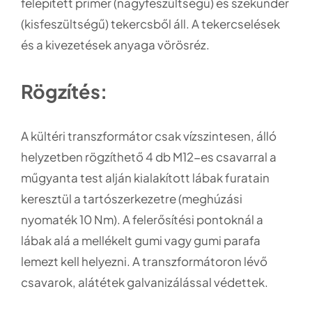
felépített primer (nagyfeszültségű) és szekunder
(kisfeszültségű) tekercsből áll. A tekercselések
és a kivezetések anyaga vörösréz.
Rögzítés:
A kültéri transzformátor csak vízszintesen, álló
helyzetben rögzíthető 4 db M12-es csavarral a
műgyanta test alján kialakított lábak furatain
keresztül a tartószerkezetre (meghúzási
nyomaték 10 Nm). A felerősítési pontoknál a
lábak alá a mellékelt gumi vagy gumi parafa
lemezt kell helyezni. A transzformátoron lévő
csavarok, alátétek galvanizálással védettek.