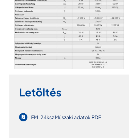
Letöltés
FM-24ksz Műszaki adatok PDF