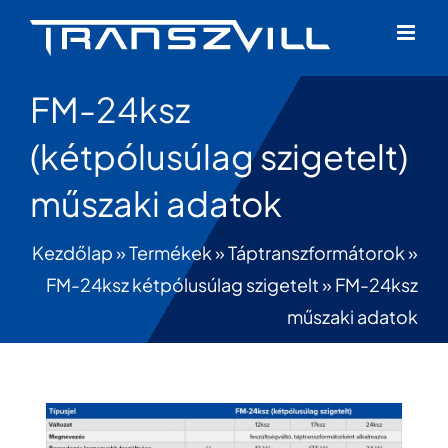
Skip
to
content
FM-24ksz
(kétpólusúlag szigetelt)
műszaki adatok
Kezdőlap
»
Termékek
»
Táptranszformátorok
»
FM-24ksz kétpólusúlag szigetelt
»
FM-24ksz
műszaki adatok