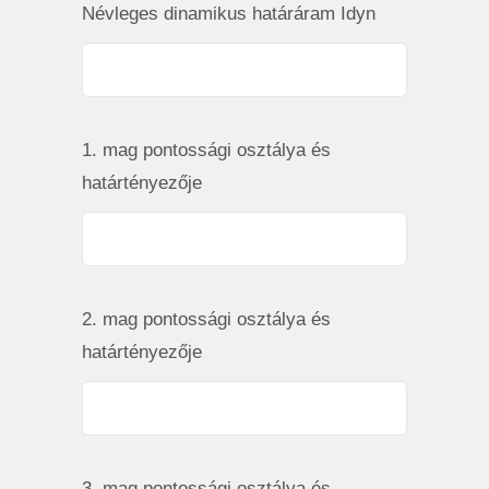
Névleges dinamikus határáram Idyn
1. mag pontossági osztálya és
határtényezője
2. mag pontossági osztálya és
határtényezője
3. mag pontossági osztálya és