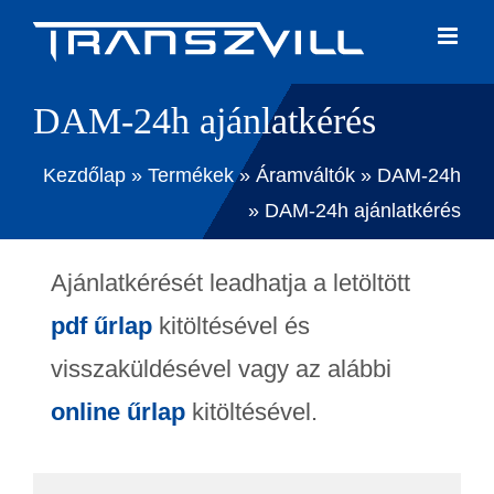
Skip
to
content
DAM-24h ajánlatkérés
Kezdőlap
»
Termékek
»
Áramváltók
»
DAM-24h
»
DAM-24h ajánlatkérés
Ajánlatkérését leadhatja a letöltött
pdf űrlap
kitöltésével és
visszaküldésével vagy az alábbi
online űrlap
kitöltésével.