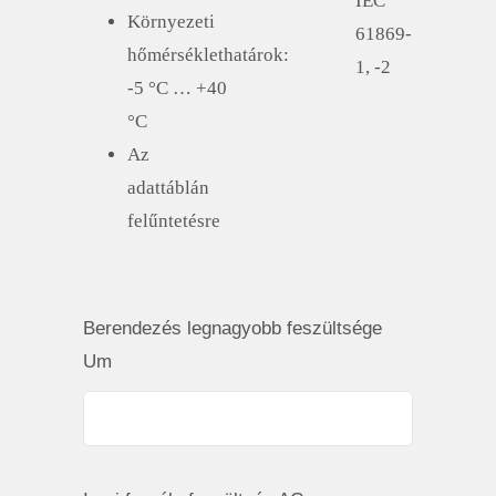
IEC
Környezeti
61869-
hőmérséklethatárok:
1, -2
-5 °C … +40
°C
Az
adattáblán
felűntetésre
Berendezés legnagyobb feszültsége
Um