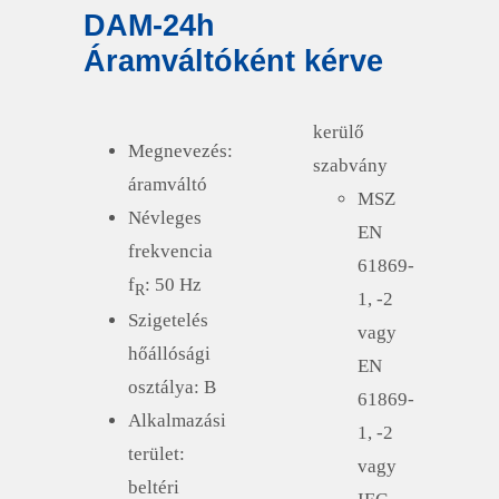
DAM-24h
Áramváltóként kérve
kerülő
Megnevezés:
szabvány
áramváltó
MSZ
Névleges
EN
frekvencia
61869-
f
: 50 Hz
R
1, -2
Szigetelés
vagy
hőállósági
EN
osztálya: B
61869-
Alkalmazási
1, -2
terület:
vagy
beltéri