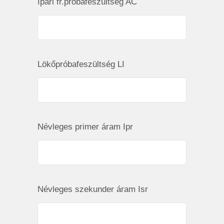
Ipari fr.próbafeszültség AC
Lökőpróbafeszültség LI
Névleges primer áram Ipr
Névleges szekunder áram Isr