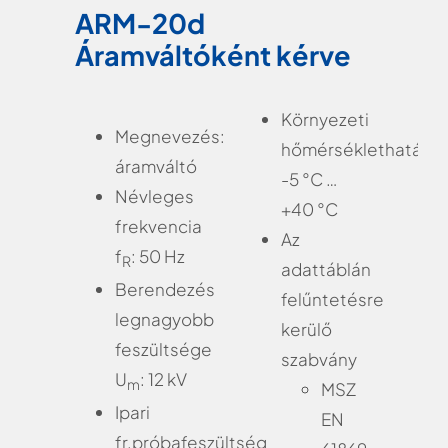
ARM-20d
Áramváltóként kérve
Környezeti
Megnevezés:
hőmérséklethatárok
áramváltó
-5 °C …
Névleges
+40 °C
frekvencia
Az
f
: 50 Hz
R
adattáblán
Berendezés
felűntetésre
legnagyobb
kerülő
feszültsége
szabvány
U
: 12 kV
m
MSZ
Ipari
EN
fr.próbafeszültség