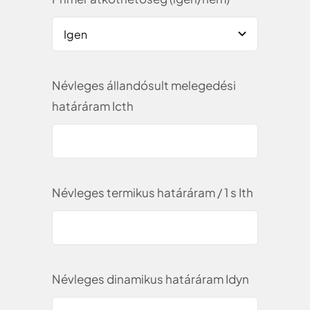
Névleges állandósult melegedési
határáram Icth
Névleges termikus határáram / 1 s Ith
Névleges dinamikus határáram Idyn