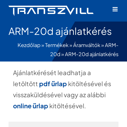
Skip
to
content
ARM-20d ajánlatkérés
Kezdőlap
»
Termékek
»
Áramváltók
»
ARM-
20d
»
ARM-20d ajánlatkérés
Ajánlatkérését leadhatja a
letöltött
pdf űrlap
kitöltésével és
visszaküldésével vagy az alábbi
online űrlap
kitöltésével.