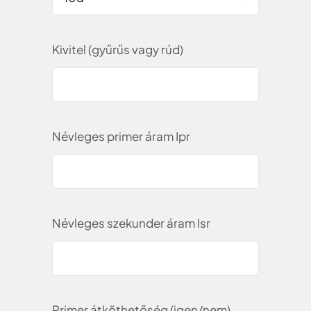
Kivitel (gyűrűs vagy rúd)
Névleges primer áram Ipr
Névleges szekunder áram Isr
Primer átköthetőség (igen/nem)