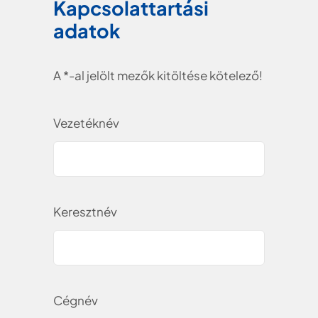
Kapcsolattartási
adatok
A *-al jelölt mezők kitöltése kötelező!
Vezetéknév
Keresztnév
Cégnév