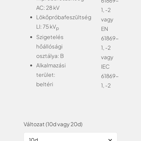
61869-
AC: 28 kV
1, -2
Lökőpróbafeszültség
vagy
LI: 75 kV
p
EN
Szigetelés
61869-
hőállósági
1, -2
osztálya: B
vagy
Alkalmazási
IEC
terület:
61869-
beltéri
1, -2
Változat (10d vagy 20d)