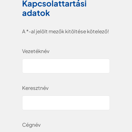
Kapcsolattartási
adatok
A *-al jelölt mezők kitöltése kötelező!
Vezetéknév
Keresztnév
Cégnév