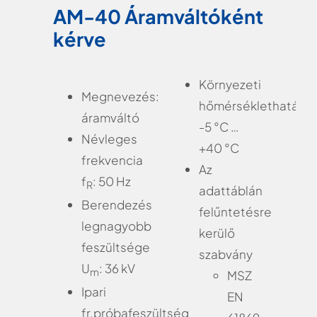
AM-40 Áramváltóként
kérve
Környezeti
Megnevezés:
hőmérséklethatárok
áramváltó
-5 °C …
Névleges
+40 °C
frekvencia
Az
f
: 50 Hz
R
adattáblán
Berendezés
felűntetésre
legnagyobb
kerülő
feszültsége
szabvány
U
: 36 kV
m
MSZ
Ipari
EN
fr.próbafeszültség