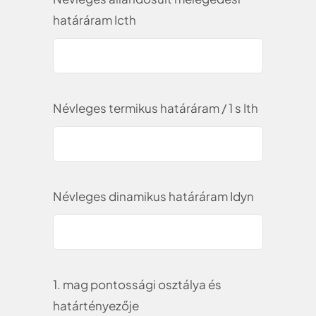
határáram Icth
Névleges termikus határáram / 1 s Ith
Névleges dinamikus határáram Idyn
1. mag pontossági osztálya és
határtényezője