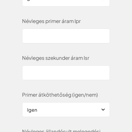
Névleges primer áram Ipr
Névleges szekunder áram Isr
Primer átköthetőség (igen/nem)
Névleges állandósult melegedési