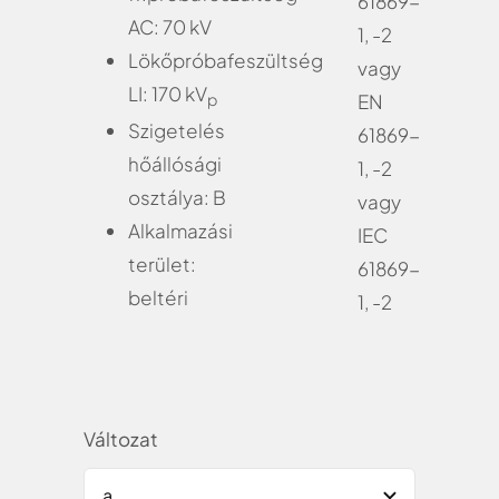
61869-
AC: 70 kV
1, -2
Lökőpróbafeszültség
vagy
LI: 170 kV
p
EN
Szigetelés
61869-
hőállósági
1, -2
osztálya: B
vagy
Alkalmazási
IEC
terület:
61869-
beltéri
1, -2
Változat