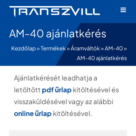
Skip
to
content
AM-40 ajánlatkérés
Kezdőlap
»
Termékek
»
Áramváltók
»
AM-40
»
AM-40 ajánlatkérés
Ajánlatkérését leadhatja a
letöltött
pdf űrlap
kitöltésével és
visszaküldésével vagy az alábbi
online űrlap
kitöltésével.