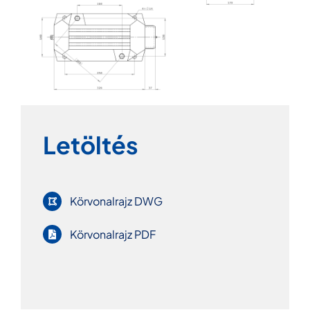
Letöltés
Körvonalrajz DWG
Körvonalrajz PDF