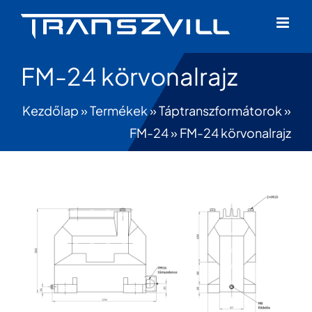
Skip
to
content
FM-24 körvonalrajz
Kezdőlap
»
Termékek
»
Táptranszformátorok
»
FM-24
»
FM-24 körvonalrajz