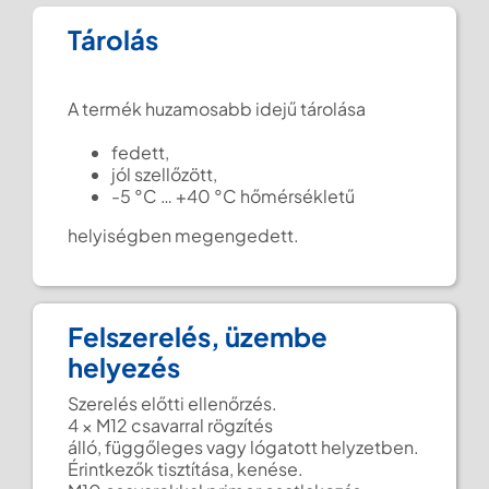
Tárolás
A termék huzamosabb idejű tárolása
fedett,
jól szellőzött,
-5 °C … +40 °C hőmérsékletű
helyiségben megengedett.
Felszerelés, üzembe
helyezés
Szerelés előtti ellenőrzés.
4 × M12 csavarral rögzítés
álló, függőleges vagy lógatott helyzetben.
Érintkezők tisztítása, kenése.