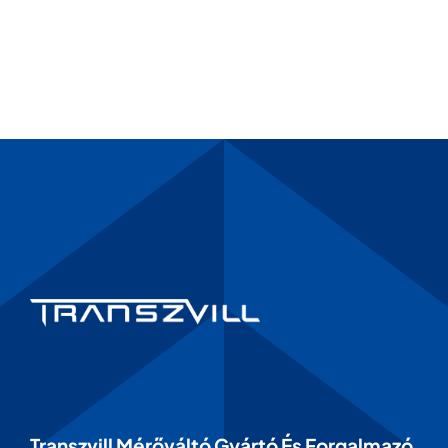
Transzvill Mérőváltó Gyártó És Forgalmazó