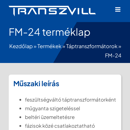
Skip
to
content
FM-24 terméklap
Kezdőlap
»
Termékek
»
Táptranszformátorok
»
FM-24
Műszaki leírás
feszültségváltó táptranszformátorként
műgyanta szigeteléssel
beltéri üzemeltetésre
fázisok közé csatlakoztatható