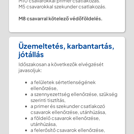
M10 csavarokkal primer csatlakozás.
M5 csavarokkal szekunder csatlakozás.
M8 csavarral kötelező védőföldelés.
Üzemeltetés, karbantartás,
jótállás
Időszakosan a következők elvégzését
javasoljuk:
a felületek sértetlenségének
ellenőrzése,
a szennyezettség ellenőrzése, szükség
szerinti tisztítás,
a primer és szekunder csatlakozó
csavarok ellenőrzése, utánhúzása,
a földelő csavarok ellenőrzése,
utánhúzása,
a felerősítő csavarok ellenőrzése,