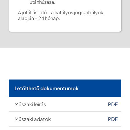
utánhúzása.
A jótállási idő – a hatályos jogszabályok
alapján – 24 hónap.
Letölthető dokumentumok
Műszaki leírás
PDF
M
űszaki adatok
PDF