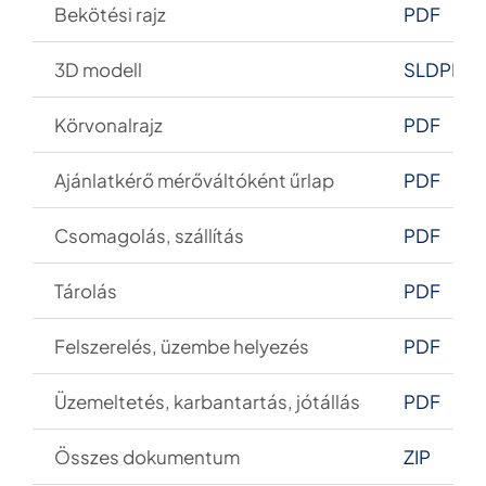
Bekötési rajz
PDF
3D modell
SLDPRT
Körvonalrajz
PDF
Ajánlatkér
ő mérőváltóként űrlap
PDF
Csomagol
ás, szállítás
PDF
Tárolás
PDF
Felszerelés, üzembe helyezés
PDF
Üzemeltetés, karbantartás, jótállás
PDF
Összes dokumentum
ZIP