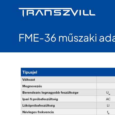
Skip
to
content
FME-36 műszaki ad