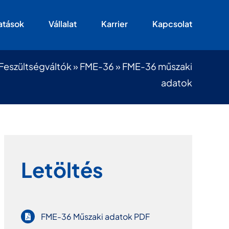
atások
Vállalat
Karrier
Kapcsolat
Feszültségváltók
»
FME-36
»
FME-36 műszaki
adatok
Letöltés
FME-36 Műszaki adatok PDF