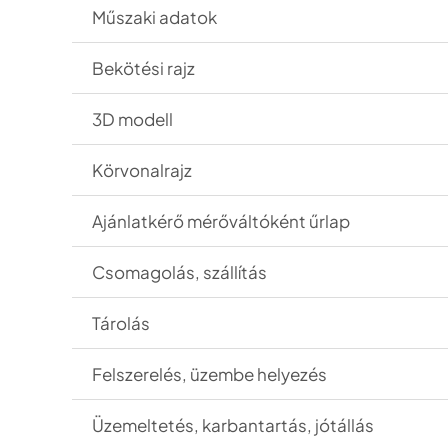
M
űszaki adatok
Bekötési rajz
3D modell
Körvonalrajz
Ajánlatkér
ő mérőváltóként űrlap
Csomagol
ás, szállítás
Tárolás
Felszerelés, üzembe helyezés
Üzemeltetés, karbantartás, jótállás