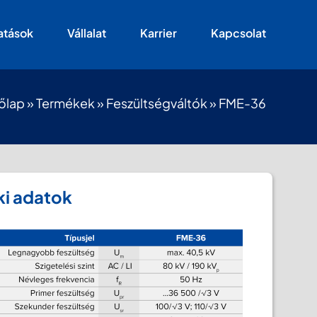
atások
Vállalat
Karrier
Kapcsolat
őlap
»
Termékek
»
Feszültségváltók
»
FME-36
i adatok