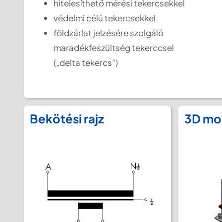
hitelesíthető mérési tekercsekkel
védelmi célú tekercsekkel
földzárlat jelzésére szolgáló
maradékfeszültség tekerccsel
(„delta tekercs”)
Bekötési rajz
3D mo