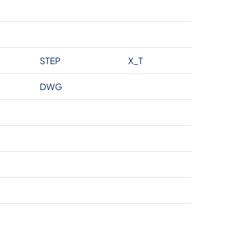
STEP
X_T
DWG