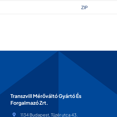
ZIP
Transzvill Mérőváltó Gyártó És
Forgalmazó Zrt.
1134 Budapest, Tüzér utca 43.