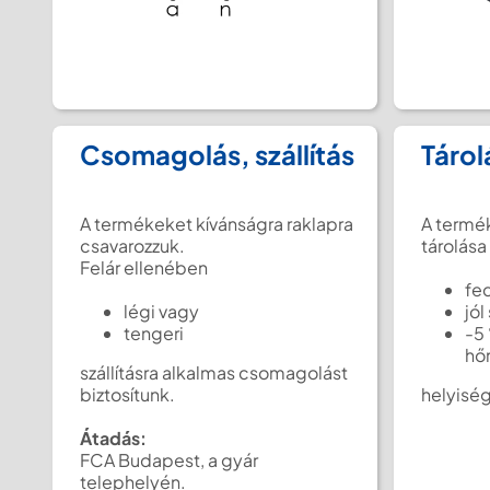
Csomagolás, szállítás
Tárol
A termékeket kívánságra raklapra
A termé
csavarozzuk.
tárolása
Felár ellenében
fed
légi vagy
jól
tengeri
-5
hő
szállításra alkalmas csomagolást
biztosítunk.
helyisé
Átadás:
FCA Budapest, a gyár
telephelyén.