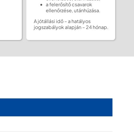
a felerősítő csavarok
ellenőrzése, utánhúzása.
A jótállási idő – a hatályos
jogszabályok alapján – 24 hónap.