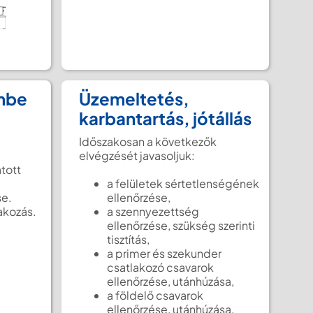
embe
Üzemeltetés,
karbantartás, jótállás
Időszakosan a következők
elvégzését javasoljuk:
tott
a felületek sértetlenségének
se.
ellenőrzése,
akozás.
a szennyezettség
ellenőrzése, szükség szerinti
tisztítás,
a primer és szekunder
csatlakozó csavarok
ellenőrzése, utánhúzása,
a földelő csavarok
ellenőrzése, utánhúzása,