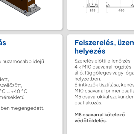
ás
Felszerelés, üz
helyezés
Szerelés előtti ellenőrzés.
k huzamosabb idejű
4 × M10 csavarral rögzítés
álló, függőleges vagy lóga
helyzetben.
ett,
Érintkezők tisztítása, kené
 szellőzött,
M10 csavarral primer csatl
 °C … +40 °C
M5 csavarokkal szekunder
mérsékletű
csatlakozás.
gben megengedett.
M8 csavarral kötelező
védőföldelés.