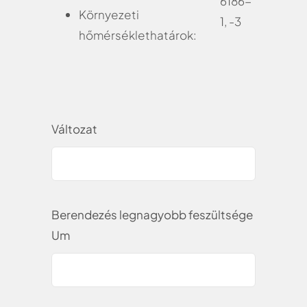
6186-
Környezeti
1, -3
hőmérséklethatárok:
Változat
Berendezés legnagyobb feszültsége
Um