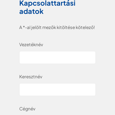
Kapcsolattartási
adatok
A *-al jelölt mezők kitöltése kötelező!
Vezetéknév
Keresztnév
Cégnév