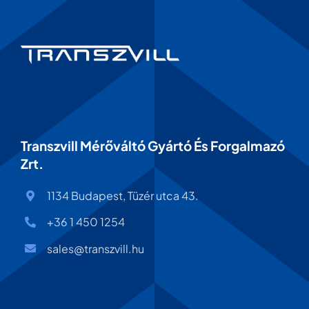
Transzvill Mérőváltó Gyártó És Forgalmazó
Zrt.
1134 Budapest, Tüzér utca 43.
+36 1 450 1254
sales@transzvill.hu