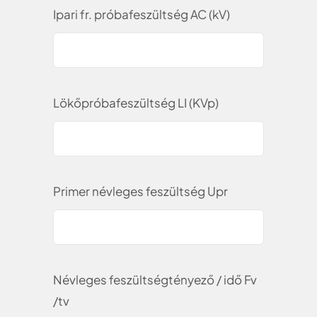
Ipari fr. próbafeszültség AC (kV)
Lökőpróbafeszültség LI (KVp)
Primer névleges feszültség Upr
Névleges feszültségtényező / idő Fv
/tv