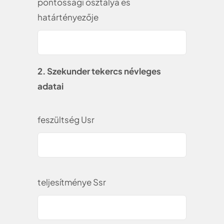
pontossági osztálya és
határtényezője
2. Szekunder tekercs névleges
adatai
feszültség Usr
teljesítménye Ssr