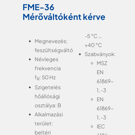
FME-36
Mérőváltóként kérve
-5 °C …
Megnevezés:
+40 °C
feszültségváltó
Szabványok:
Névleges
MSZ
frekvencia
EN
f
: 50 Hz
R
61869-
Szigetelés
1, -3
hőállósági
EN
osztálya: B
61869-
Alkalmazási
1, -3
terület:
IEC
beltéri