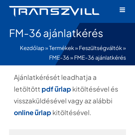
Skip
to
content
FM-36 ajánlatkérés
Kezdőlap
»
Termékek
»
Feszültségváltók
»
FME-36
»
FME-36 ajánlatkérés
Ajánlatkérését leadhatja a
letöltött
pdf űrlap
kitöltésével és
visszaküldésével vagy az alábbi
online űrlap
kitöltésével.