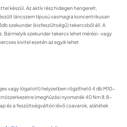
tel készül. Az aktív rész hidegen hengerelt,
készült láncszem típusú vasmagra koncentrikusan
 3db szekunder (kisfeszültségű) tekercsből áll. A
z. Bármelyik szekunder tekercs lehet mérési- vagy
ercses kivitel esetén az egyik lehet
eges vagy lógatott) helyzetben rögzíthető 4 db M10-
a tartószerkezetre (meghúzási nyomaték 40 Nm 8.8-
lap és a feszültségváltón lévő csavarok, alátétek