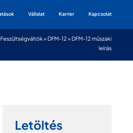
atások
Vállalat
Karrier
Kapcsolat
»
Feszültségváltók
»
DFM-12
»
DFM-12 műszaki
leírás
Letöltés