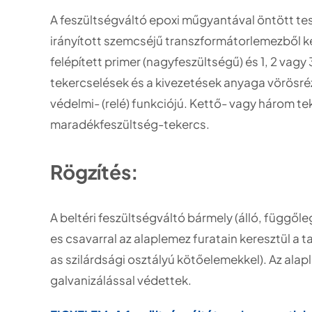
A feszültségváltó epoxi műgyantával öntött test
irányított szemcséjű transzformátorlemezből 
felépített primer (nagyfeszültségű) és 1, 2 vagy
tekercselések és a kivezetések anyaga vörösré
védelmi- (relé) funkciójú. Kettő- vagy három tek
maradékfeszültség-tekercs.
Rögzítés:
A beltéri feszültségváltó bármely (álló, függől
es csavarral az alaplemez furatain keresztül 
as szilárdsági osztályú kötőelemekkel). Az alap
galvanizálással védettek.