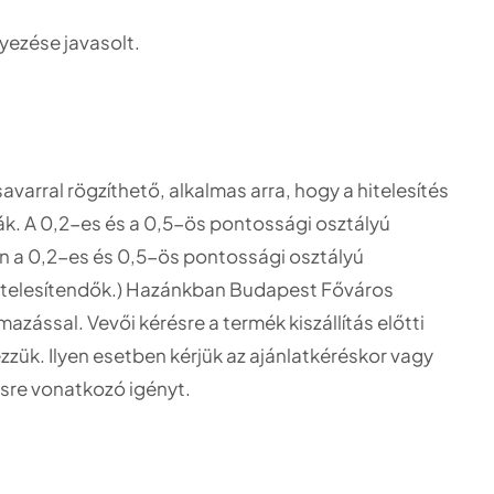
yezése javasolt.
rral rögzíthető, alkalmas arra, hogy a hitelesítés
ák. A 0,2-es és a 0,5-ös pontossági osztályú
n a 0,2-es és 0,5-ös pontossági osztályú
itelesítendők.) Hazánkban Budapest Főváros
mazással. Vevői kérésre a termék kiszállítás előtti
zzük. Ilyen esetben kérjük az ajánlatkéréskor vagy
tésre vonatkozó igényt.