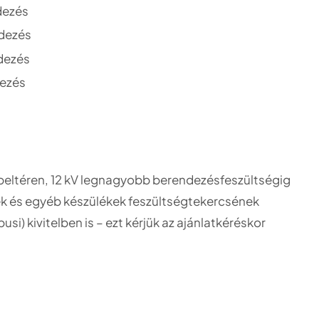
dezés
ndezés
dezés
dezés
beltéren, 12 kV legnagyobb berendezésfeszültségig
lék és egyéb készülékek feszültségtekercsének
usi) kivitelben is – ezt kérjük az ajánlatkéréskor