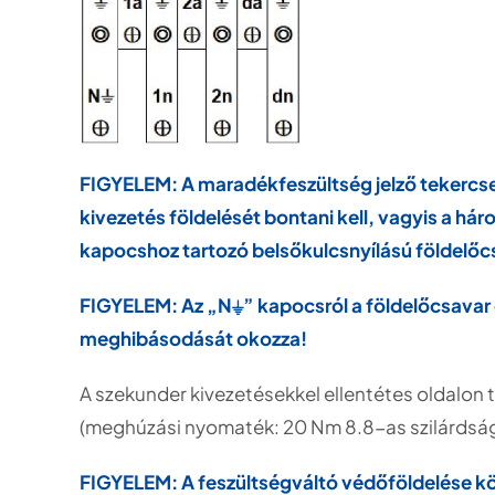
FIGYELEM: A maradékfeszültség jelző tekercsek
kivezetés földelését bontani kell, vagyis a hár
kapocshoz tartozó belsőkulcsnyílású földelőcs
FIGYELEM: Az „N⏚” kapocsról a földelőcsavar el
meghibásodását okozza!
A szekunder kivezetésekkel ellentétes oldalon 
(meghúzási nyomaték: 20 Nm 8.8-as szilárdság
FIGYELEM: A feszültségváltó védőföldelése kö