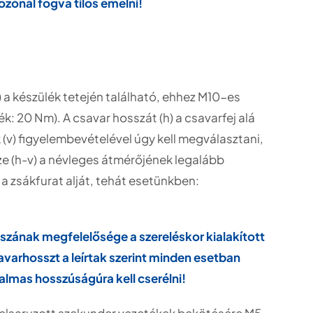
zónál fogva tilos emelni!
) a készülék tetején található, ehhez M10-es
: 20 Nm). A csavar hosszát (h) a csavarfej alá
 (v) figyelembevételével úgy kell megválasztani,
e (h-v) a névleges átmérőjének legalább
l a zsákfurat alját, tehát esetünkben:
szának megfelelősége a szereléskor kialakított
avarhosszt a leírtak szerint minden esetban
kalmas hosszúságúra kell cserélni!
elsaruzott szekunder vezetékek bekötésére M5