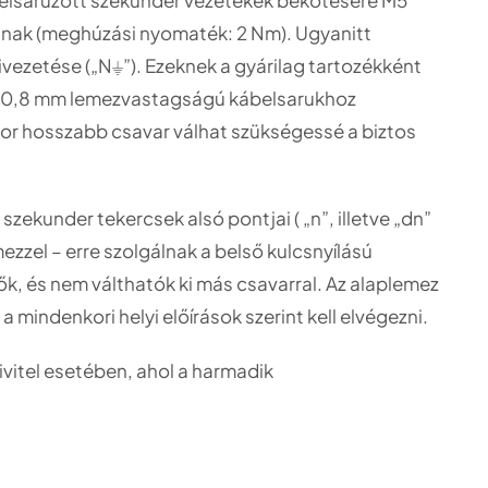
lnak (meghúzási nyomaték: 2 Nm). Ugyanitt
ivezetése („N⏚”). Ezeknek a gyárilag tartozékként
7-0,8 mm lemezvastagságú kábelsarukhoz
kor hosszabb csavar válhat szükségessé a biztos
szekunder tekercsek alsó pontjai ( „n”, illetve „dn”
zzel – erre szolgálnak a belső kulcsnyílású
ők, és nem válthatók ki más csavarral. Az alaplemez
a mindenkori helyi előírások szerint kell elvégezni.
vitel esetében, ahol a harmadik