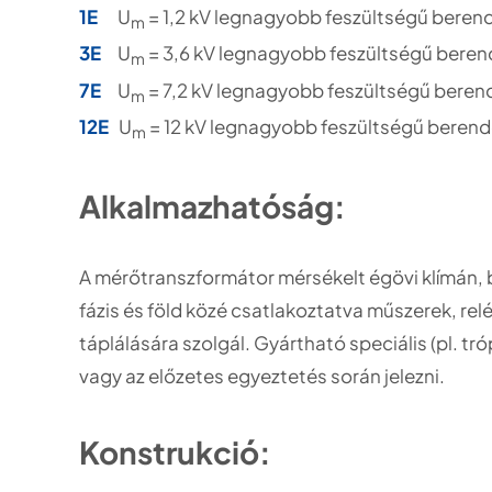
1E
U
= 1,2 kV legnagyobb feszültségű beren
m
3E
U
= 3,6 kV legnagyobb feszültségű bere
m
7E
U
= 7,2 kV legnagyobb feszültségű beren
m
12E
U
= 12 kV legnagyobb feszültségű beren
m
Alkalmazhatóság:
A mérőtranszformátor mérsékelt égövi klímán, 
fázis és föld közé csatlakoztatva műszerek, re
táplálására szolgál. Gyártható speciális (pl. tróp
vagy az előzetes egyeztetés során jelezni.
Konstrukció: