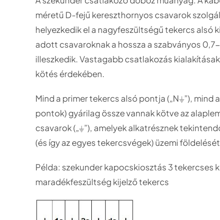
méretű D-fejű kereszthornyos csavarok szolgá
helyezkedik el a nagyfeszültségű tekercs alsó k
adott csavaroknak a hossza a szabványos 0,
illeszkedik. Vastagabb csatlakozás kialakítása
kötés érdekében.
Mind a primer tekercs alsó pontja („N⏚”), mind a 
pontok) gyárilag össze vannak kötve az alapleme
csavarok („⏚”), amelyek alkatrésznek tekintend
(és így az egyes tekercsvégek) üzemi földelését 
Példa: szekunder kapocskiosztás 3 tekercses ki
maradékfeszültség kijelző tekercs