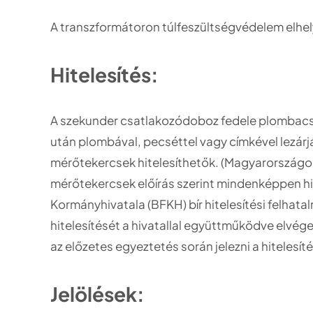
A transzformátoron túlfeszültségvédelem elhel
Hitelesítés:
A szekunder csatlakozódoboz fedele plombacsava
után plombával, pecséttel vagy címkével lezárj
mérőtekercsek hitelesíthetők. (Magyarországo
mérőtekercsek előírás szerint mindenképpen h
Kormányhivatala (BFKH) bír hitelesítési felhatal
hitelesítését a hivatallal együttműködve elvége
az előzetes egyeztetés során jelezni a hitelesí
Jelölések: