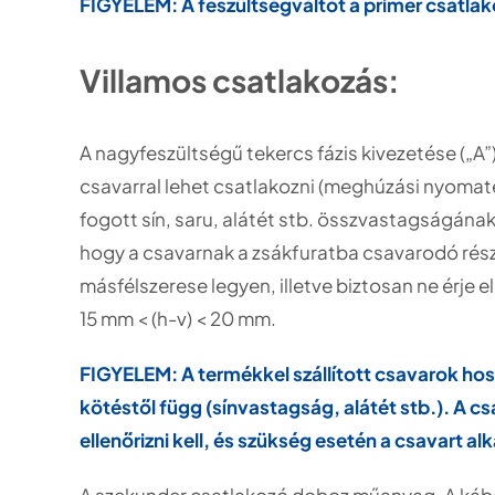
FIGYELEM: A feszültségváltót a primer csatlako
Villamos csatlakozás:
A nagyfeszültségű tekercs fázis kivezetése („A”
csavarral lehet csatlakozni (meghúzási nyomaték
fogott sín, saru, alátét stb. összvastagságának
hogy a csavarnak a zsákfuratba csavarodó rész
másfélszerese legyen, illetve biztosan ne érje e
15 mm < (h-v) < 20 mm.
FIGYELEM: A termékkel szállított csavarok hos
kötéstől függ (sínvastagság, alátét stb.). A cs
ellenőrizni kell, és szükség esetén a csavart al
A szekunder csatlakozó doboz műanyag. A káb