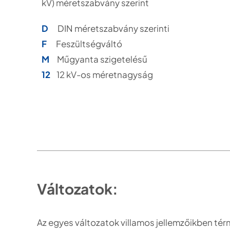
kV) méretszabvány szerint
D
DIN méretszabvány szerinti
F
Feszültségváltó
M
Műgyanta szigetelésű
12
12 kV-os méretnagyság
Változatok:
Az egyes változatok villamos jellemzőikben tér