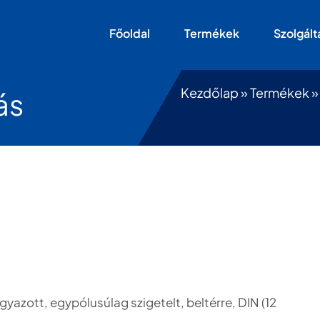
Főoldal
Termékek
Szolgált
Kezdőlap
»
Termékek
ás
azott, egypólusúlag szigetelt, beltérre, DIN (12