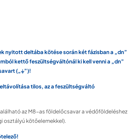
 nyitott deltába kötése során két fázisban a „dn”
omból kettő feszültségváltónál ki kell venni a „dn”
avart („⏚”)!
távolítása tilos, az a feszültségváltó
található az M8-as földelőcsavar a védőföldeléshez
i osztályú kötőelemekkel).
telező!