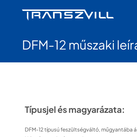
Skip
to
content
DFM-12 műszaki leír
Típusjel és magyarázata:
DFM-12 típusú feszültségváltó, műgyantába ágy