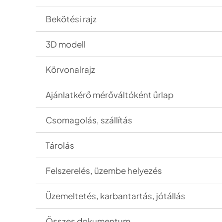
Bekötési rajz
3D modell
Körvonalrajz
Ajánlatkér
ő mérőváltóként űrlap
Csomagol
ás, szállítás
Tárolás
Felszerelés, üzembe helyezés
Üzemeltetés, karbantartás, jótállás
Összes dokumentum