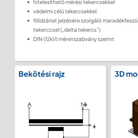
hitelesíthető mérési tekercsekkel
védelmi célú tekercsekkel
földzárlat jelzésére szolgáló maradékfeszü
tekerccsel („delta tekercs”)
DIN (12kV) méretszabvány szerint
Bekötési rajz
3D mo