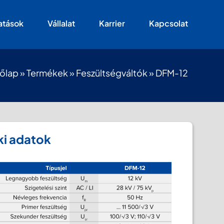
atások
Vállalat
Karrier
Kapcsolat
őlap
»
Termékek
»
Feszültségváltók
»
DFM-12
i adatok