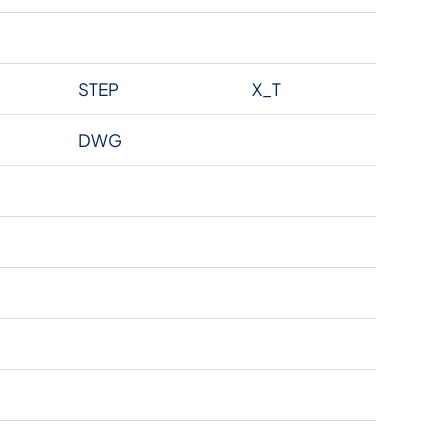
STEP
X_T
DWG