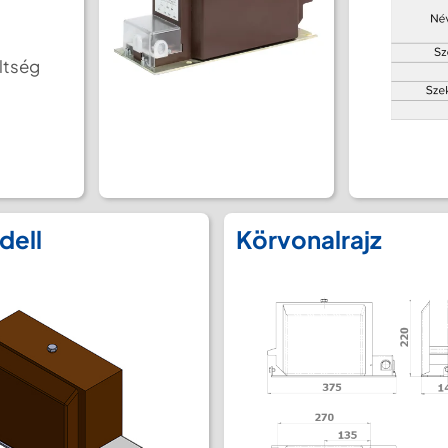
ltség
dell
Körvonalrajz