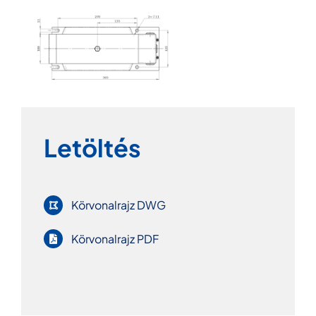
Letöltés
Körvonalrajz DWG
Körvonalrajz PDF