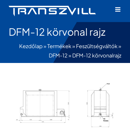
Skip
to
content
DFM-12 körvonal rajz
Kezdőlap
»
Termékek
»
Feszültségváltók
»
DFM-12
»
DFM-12 körvonalrajz