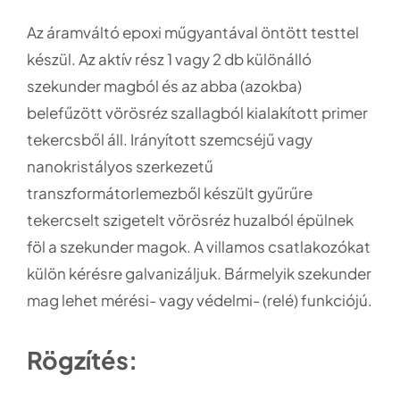
Az áramváltó epoxi műgyantával öntött testtel
készül. Az aktív rész 1 vagy 2 db különálló
szekunder magból és az abba (azokba)
belefűzött vörösréz szallagból kialakított primer
tekercsből áll. Irányított szemcséjű vagy
nanokristályos szerkezetű
transzformátorlemezből készült gyűrűre
tekercselt szigetelt vörösréz huzalból épülnek
föl a szekunder magok. A villamos csatlakozókat
külön kérésre galvanizáljuk. Bármelyik szekunder
mag lehet mérési- vagy védelmi- (relé) funkciójú.
Rögzítés: