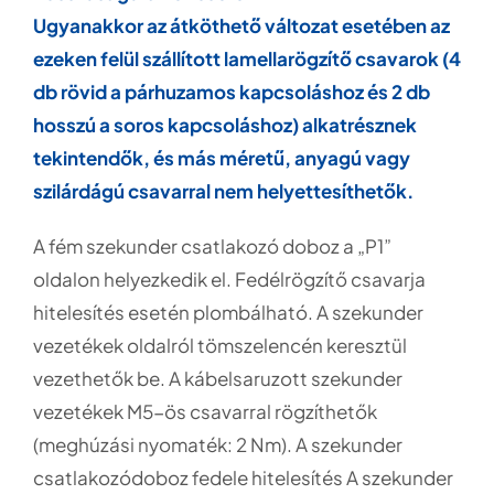
Ugyanakkor az átköthető változat esetében az
ezeken felül szállított lamellarögzítő csavarok (4
db rövid a párhuzamos kapcsoláshoz és 2 db
hosszú a soros kapcsoláshoz) alkatrésznek
tekintendők, és más méretű, anyagú vagy
szilárdágú csavarral nem helyettesíthetők.
A fém szekunder csatlakozó doboz a „P1”
oldalon helyezkedik el. Fedélrögzítő csavarja
hitelesítés esetén plombálható. A szekunder
vezetékek oldalról tömszelencén keresztül
vezethetők be. A kábelsaruzott szekunder
vezetékek M5-ös csavarral rögzíthetők
(meghúzási nyomaték: 2 Nm). A szekunder
csatlakozódoboz fedele hitelesítés A szekunder