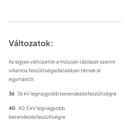
Változatok:
Az egyes változatok a műszaki táblázat szerint
villamos feszültségadataikban térnek el
egymástól.
36
36 kV legnagyobb berendezésfeszültségre
40
40,5 kV legnagyobb
berendezésfeszültségre