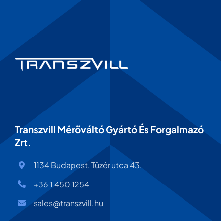
Transzvill Mérőváltó Gyártó És Forgalmazó
Zrt.
1134 Budapest, Tüzér utca 43.
+36 1 450 1254
sales@transzvill.hu