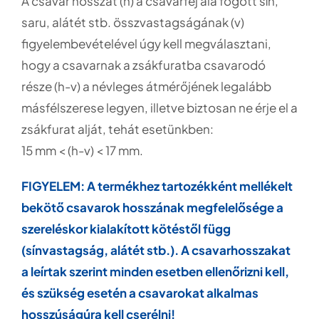
A csavar hosszát (h) a csavarfej alá fogott sín,
saru, alátét stb. összvastagságának (v)
figyelembevételével úgy kell megválasztani,
hogy a csavarnak a zsákfuratba csavarodó
része (h-v) a névleges átmérőjének legalább
másfélszerese legyen, illetve biztosan ne érje el a
zsákfurat alját, tehát esetünkben:
15 mm < (h-v) < 17 mm.
FIGYELEM: A termékhez tartozékként mellékelt
bekötő csavarok hosszának megfelelősége a
szereléskor kialakított kötéstől függ
(sínvastagság, alátét stb.). A csavarhosszakat
a leírtak szerint minden esetben ellenőrizni kell,
és szükség esetén a csavarokat alkalmas
hosszúságúra kell cserélni!