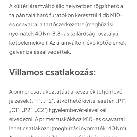
A kültéri áramváltó álló helyzetben rögzíthető a
talpán található furatokon keresztül 4 db M10-
es csavarral a tartószerkezetre (meghúzási
nyomaték 40 Nm 8.8-as szilárdsági osztályú
kötőelemekkel). Az áramváltón lévő kötőelemek
galvanizálással védettek.
Villamos csatlakozás:
A primer csatlakoztatást a készülék tetjén levő
jelzések („P1”, „P2”, átköthető kivitel esetén „P1”,
„C1”, „P2”, „C2”) figyelembevételével kell
elvégezni. A primer tuskókhoz M10-es csavarral
lehet csatlakozni (meghúzási nyomaték: 40 Nm).