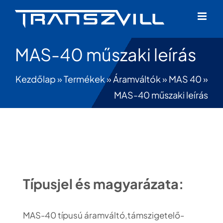
Skip
to
content
MAS-40 műszaki leírás
Kezdőlap
»
Termékek
»
Áramváltók
»
MAS 40
»
MAS-40 műszaki leírás
Típusjel és magyarázata:
MAS-40 típusú áramváltó,támszigetelő-