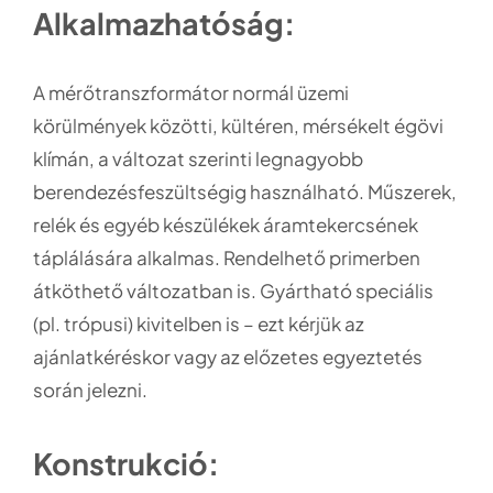
Alkalmazhatóság:
A mérőtranszformátor normál üzemi
körülmények közötti, kültéren, mérsékelt égövi
klímán, a változat szerinti legnagyobb
berendezésfeszültségig használható. Műszerek,
relék és egyéb készülékek áramtekercsének
táplálására alkalmas. Rendelhető primerben
átköthető változatban is. Gyártható speciális
(pl. trópusi) kivitelben is – ezt kérjük az
ajánlatkéréskor vagy az előzetes egyeztetés
során jelezni.
Konstrukció: