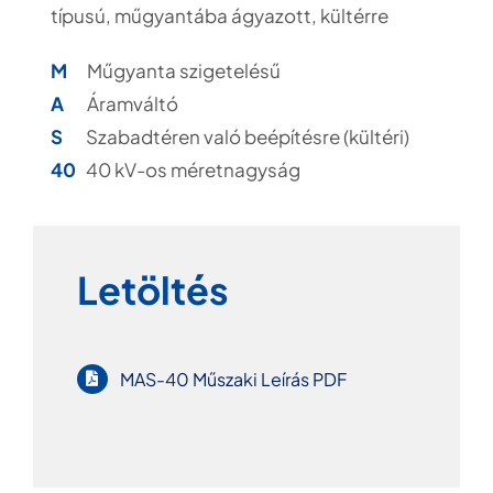
típusú, műgyantába ágyazott, kültérre
M
Műgyanta szigetelésű
A
Áramváltó
S
Szabadtéren való beépítésre (kültéri)
40
40 kV-os méretnagyság
Letöltés
MAS-40 Műszaki Leírás PDF