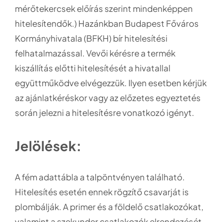
mérőtekercsek előírás szerint mindenképpen
hitelesítendők.) Hazánkban Budapest Főváros
Kormányhivatala (BFKH) bír hitelesítési
felhatalmazással. Vevői kérésre a termék
kiszállítás előtti hitelesítését a hivatallal
együttműködve elvégezzük. Ilyen esetben kérjük
az ajánlatkéréskor vagy az előzetes egyeztetés
során jelezni a hitelesítésre vonatkozó igényt.
Jelölések:
A fém adattábla a talpöntvényen található.
Hitelesítés esetén ennek rögzítő csavarját is
plombálják. A primer és a földelő csatlakozókat,
valamint a szekunder csatlakozók elrendezését