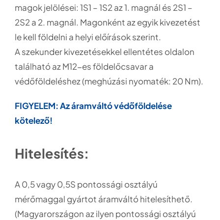
magok jelölései: 1S1 – 1S2 az 1. magnál és 2S1 –
2S2 a 2. magnál. Magonként az egyik kivezetést
le kell földelni a helyi előírások szerint.
A szekunder kivezetésekkel ellentétes oldalon
található az M12-es földelőcsavar a
védőföldeléshez (meghúzási nyomaték: 20 Nm).
FIGYELEM: Az áramváltó védőföldelése
kötelező!
Hitelesítés:
A 0,5 vagy 0,5S pontossági osztályú
mérőmaggal gyártot áramváltó hitelesíthető.
(Magyarországon az ilyen pontossági osztályú