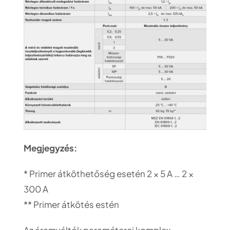
Megjegyzés:
* Primer átköthetőség esetén 2 × 5 A … 2 ×
300 A
** Primer átkötés estén