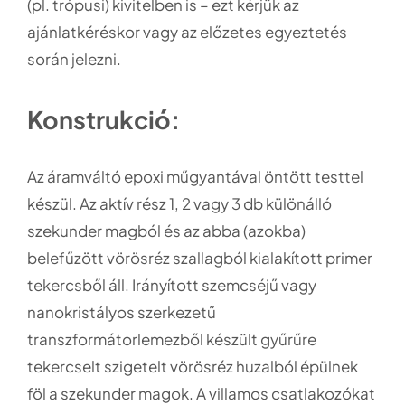
(pl. trópusi) kivitelben is – ezt kérjük az
ajánlatkéréskor vagy az előzetes egyeztetés
során jelezni.
Konstrukció:
Az áramváltó epoxi műgyantával öntött testtel
készül. Az aktív rész 1, 2 vagy 3 db különálló
szekunder magból és az abba (azokba)
belefűzött vörösréz szallagból kialakított primer
tekercsből áll. Irányított szemcséjű vagy
nanokristályos szerkezetű
transzformátorlemezből készült gyűrűre
tekercselt szigetelt vörösréz huzalból épülnek
föl a szekunder magok. A villamos csatlakozókat