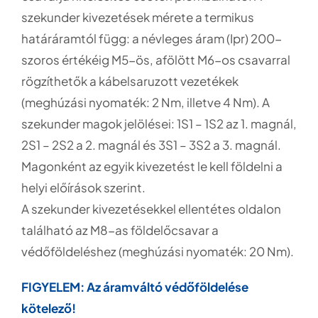
szekunder kivezetések mérete a termikus
határáramtól függ: a névleges áram (Ipr) 200-
szoros értékéig M5-ös, afölött M6-os csavarral
rögzíthetők a kábelsaruzott vezetékek
(meghúzási nyomaték: 2 Nm, illetve 4 Nm). A
szekunder magok jelölései: 1S1 – 1S2 az 1. magnál,
2S1 – 2S2 a 2. magnál és 3S1 – 3S2 a 3. magnál.
Magonként az egyik kivezetést le kell földelni a
helyi előírások szerint.
A szekunder kivezetésekkel ellentétes oldalon
található az M8-as földelőcsavar a
védőföldeléshez (meghúzási nyomaték: 20 Nm).
FIGYELEM: Az áramváltó védőföldelése
kötelező!