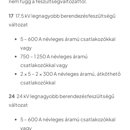
nem függ a feszültségváltozattól.
17
17,5 kV legnagyobb berendezésfeszültségű
változat
5 – 600 A névleges áramú csatlakozókkal
vagy
750 – 1 250 A névleges áramú
csatlakozókkal vagy
2 × 5 – 2 × 300 A névleges áramú, átköthető
csatlakozókkal
24
24 kV legnagyobb berendezésfeszültségű
változat
5 – 600 A névleges áramú csatlakozókkal
vagy