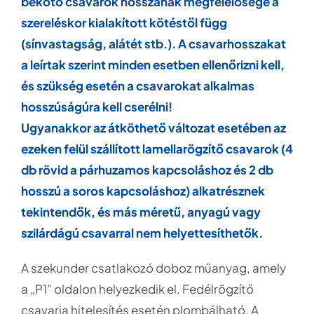
bekötő csavarok hosszának megfelelősége a
szereléskor kialakított kötéstől függ
(sínvastagság, alátét stb.). A csavarhosszakat
a leírtak szerint minden esetben ellenőrizni kell,
és szükség esetén a csavarokat alkalmas
hosszúságúra kell cserélni!
Ugyanakkor az átköthető változat esetében az
ezeken felül szállított lamellarögzítő csavarok (4
db rövid a párhuzamos kapcsoláshoz és 2 db
hosszú a soros kapcsoláshoz) alkatrésznek
tekintendők, és más méretű, anyagú vagy
szilárdágú csavarral nem helyettesíthetők.
A szekunder csatlakozó doboz műanyag, amely
a „P1” oldalon helyezkedik el. Fedélrögzítő
csavarja hitelesítés esetén plombálható. A