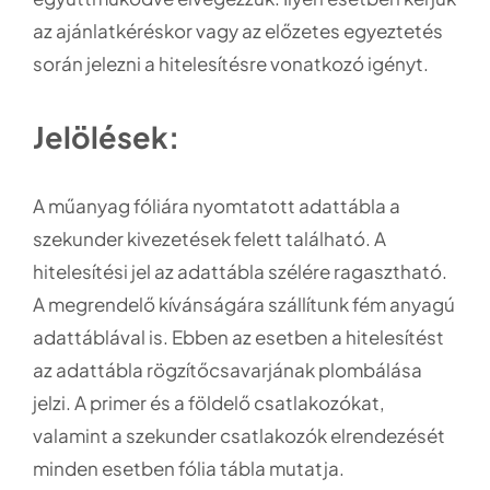
az ajánlatkéréskor vagy az előzetes egyeztetés
során jelezni a hitelesítésre vonatkozó igényt.
Jelölések:
A műanyag fóliára nyomtatott adattábla a
szekunder kivezetések felett található. A
hitelesítési jel az adattábla szélére ragasztható.
A megrendelő kívánságára szállítunk fém anyagú
adattáblával is. Ebben az esetben a hitelesítést
az adattábla rögzítőcsavarjának plombálása
jelzi. A primer és a földelő csatlakozókat,
valamint a szekunder csatlakozók elrendezését
minden esetben fólia tábla mutatja.