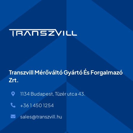
Transzvill Mérőváltó Gyártó És Forgalmazó
Zrt.
1134 Budapest, Tüzér utca 43.
+36 1 450 1254
sales@transzvill.hu