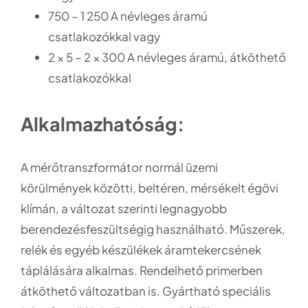
750 – 1 250 A névleges áramú
csatlakozókkal vagy
2 × 5 – 2 × 300 A névleges áramú, átköthető
csatlakozókkal
Alkalmazhatóság:
A mérőtranszformátor normál üzemi
körülmények közötti, beltéren, mérsékelt égövi
klímán, a változat szerinti legnagyobb
berendezésfeszültségig használható. Műszerek,
relék és egyéb készülékek áramtekercsének
táplálására alkalmas. Rendelhető primerben
átköthető változatban is. Gyártható speciális