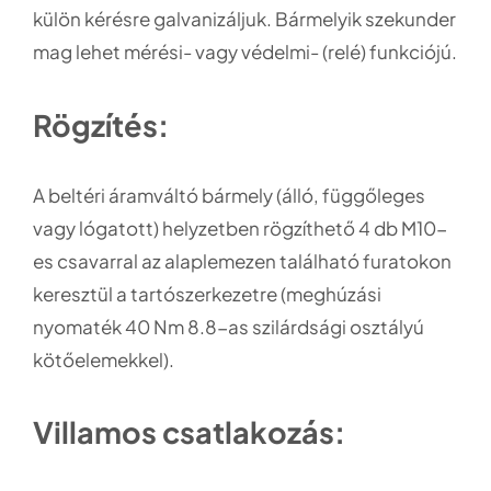
külön kérésre galvanizáljuk. Bármelyik szekunder
mag lehet mérési- vagy védelmi- (relé) funkciójú.
Rögzítés:
A beltéri áramváltó bármely (álló, függőleges
vagy lógatott) helyzetben rögzíthető 4 db M10-
es csavarral az alaplemezen található furatokon
keresztül a tartószerkezetre (meghúzási
nyomaték 40 Nm 8.8-as szilárdsági osztályú
kötőelemekkel).
Villamos csatlakozás: