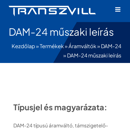
Skip
to
content
DAM-24 műszaki leírás
Kezdőlap
»
Termékek
»
Áramváltók
»
DAM-24
»
DAM-24 műszaki leírás
Típusjel és magyarázata:
DAM-24 típusú áramváltó, támszigetelő-