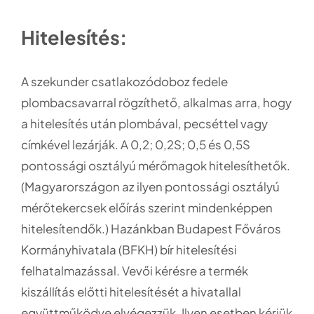
Hitelesítés:
A szekunder csatlakozódoboz fedele
plombacsavarral rögzíthető, alkalmas arra, hogy
a hitelesítés után plombával, pecséttel vagy
címkével lezárják. A 0,2; 0,2S; 0,5 és 0,5S
pontossági osztályú mérőmagok hitelesíthetők.
(Magyarországon az ilyen pontossági osztályú
mérőtekercsek előírás szerint mindenképpen
hitelesítendők.) Hazánkban Budapest Főváros
Kormányhivatala (BFKH) bír hitelesítési
felhatalmazással. Vevői kérésre a termék
kiszállítás előtti hitelesítését a hivatallal
együttműködve elvégezzük. Ilyen esetben kérjük