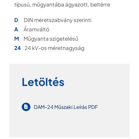
típusú, műgyantába ágyazott, beltérre
D
DIN méretszabvány szerinti
A
Áramváltó
M
Műgyanta szigetelésű
24
24 kV-os méretnagyság
Letöltés
DAM-24 Műszaki Leírás PDF