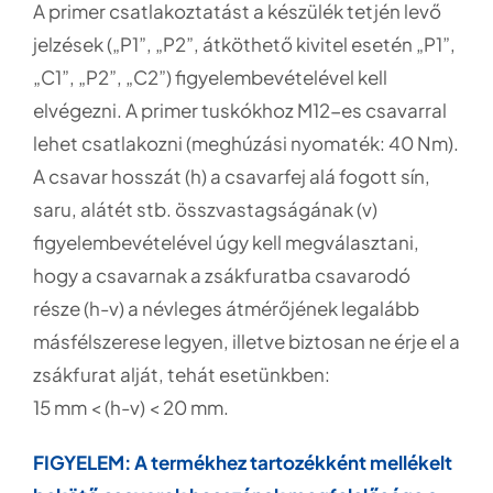
A primer csatlakoztatást a készülék tetjén levő
jelzések („P1”, „P2”, átköthető kivitel esetén „P1”,
„C1”, „P2”, „C2”) figyelembevételével kell
elvégezni. A primer tuskókhoz M12-es csavarral
lehet csatlakozni (meghúzási nyomaték: 40 Nm).
A csavar hosszát (h) a csavarfej alá fogott sín,
saru, alátét stb. összvastagságának (v)
figyelembevételével úgy kell megválasztani,
hogy a csavarnak a zsákfuratba csavarodó
része (h-v) a névleges átmérőjének legalább
másfélszerese legyen, illetve biztosan ne érje el a
zsákfurat alját, tehát esetünkben:
15 mm < (h-v) < 20 mm.
FIGYELEM: A termékhez tartozékként mellékelt