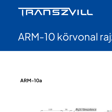
Skip
to
content
ARM-10 körvonal raj
ARM-10a