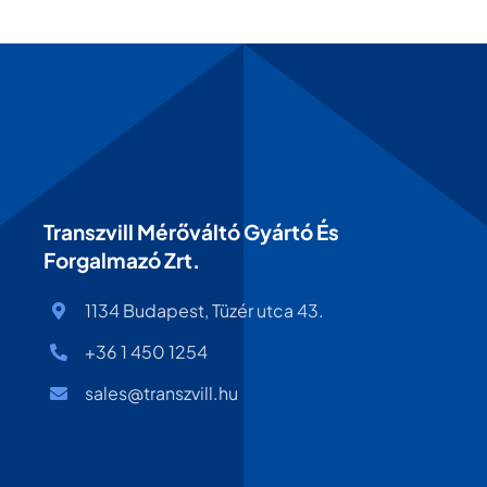
Transzvill Mérőváltó Gyártó És
Forgalmazó Zrt.
1134 Budapest, Tüzér utca 43.
+36 1 450 1254
sales@transzvill.hu