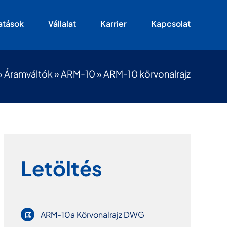
atások
Vállalat
Karrier
Kapcsolat
»
Áramváltók
»
ARM-10
»
ARM-10 körvonalrajz
Letöltés
ARM-10a Körvonalrajz DWG