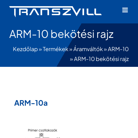
Skip
to
content
ARM-10 bekötési rajz
Kezdőlap
»
Termékek
»
Áramváltók
»
ARM-10
»
ARM-10 bekötési rajz
ARM-10a