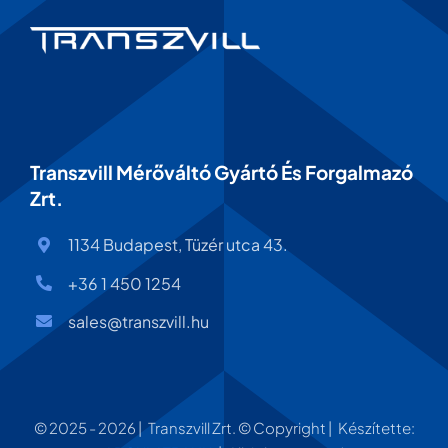
Transzvill Mérőváltó Gyártó És Forgalmazó
Zrt.
1134 Budapest, Tüzér utca 43.
+36 1 450 1254
sales@transzvill.hu
© 2025 - 2026 | Transzvill Zrt. © Copyright | Készítette: