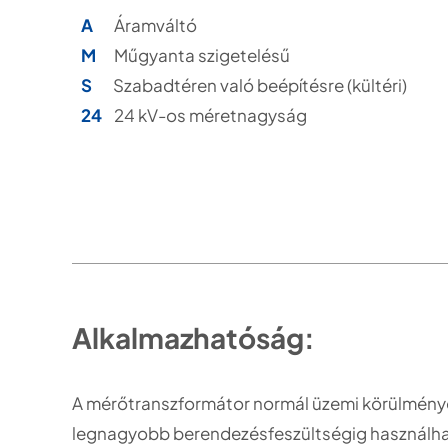
A
Áramváltó
M
Műgyanta szigetelésű
S
Szabadtéren való beépítésre (kültéri)
24
24 kV-os méretnagyság
Alkalmazhatóság:
A mérőtranszformátor normál üzemi körülmények
legnagyobb berendezésfeszültségig használha