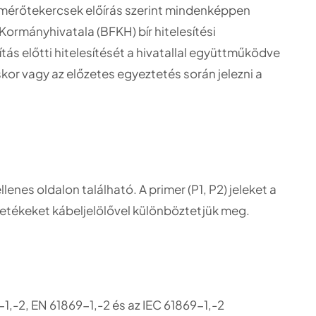
 mérőtekercsek előírás szerint mindenképpen
ormányhivatala (BFKH) bír hitelesítési
ítás előtti hitelesítését a hivatallal együttműködve
skor vagy az előzetes egyeztetés során jelezni a
enes oldalon található. A primer (P1, P2) jeleket a
zetékeket kábeljelölővel különböztetjük meg.
1,-2, EN 61869-1,-2 és az IEC 61869-1,-2