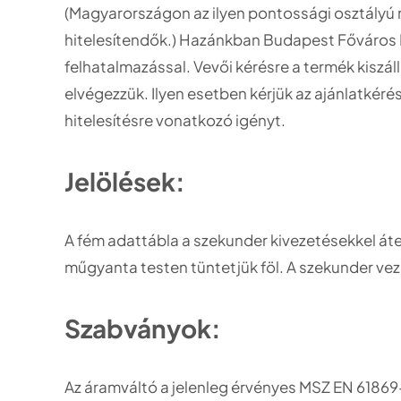
(Magyarországon az ilyen pontossági osztályú
hitelesítendők.) Hazánkban Budapest Főváros K
felhatalmazással. Vevői kérésre a termék kiszáll
elvégezzük. Ilyen esetben kérjük az ajánlatkéré
hitelesítésre vonatkozó igényt.
Jelölések:
A fém adattábla a szekunder kivezetésekkel átell
műgyanta testen tüntetjük föl. A szekunder ve
Szabványok:
Az áramváltó a jelenleg érvényes MSZ EN 61869-