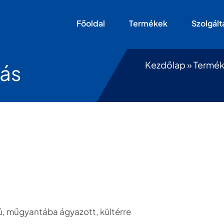
Főoldal
Termékek
Szolgált
Kezdőlap
»
Termé
rás
, műgyantába ágyazott, kültérre