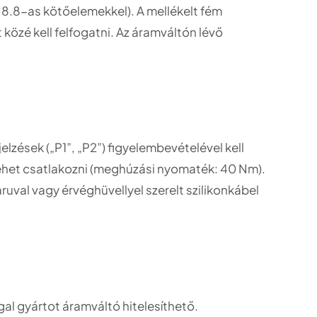
8.8-as kötőelemekkel). A mellékelt fém
közé kell felfogatni. Az áramváltón lévő
elzések („P1”, „P2”) figyelembevételével kell
lehet csatlakozni (meghúzási nyomaték: 40 Nm).
ruval vagy érvéghüvellyel szerelt szilikonkábel
l gyártot áramváltó hitelesíthető.