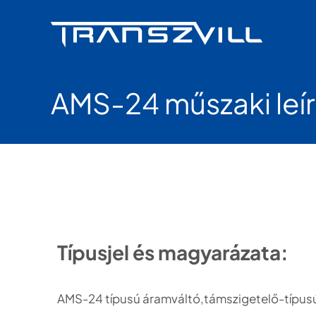
Skip
to
content
AMS-24 műszaki leí
Típusjel és magyarázata:
AMS-24 típusú áramváltó,támszigetelő-típusú