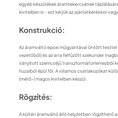
egyéb készülékek áramtekercsének táplálására a
kivitelben is – ezt kérjük az ajánlatkéréskor vag
Konstrukció:
Az áramváltó epoxi műgyantával öntött testtel k
vezetőből) és az arra felfűzött szekunder magb
irányított szemcséjű transzformátorlemezből ké
huzalból épül föl. A villamos csatlakozókat kül
(mérő-) magos kivitelben készül.
Rögzítés:
A kültéri áramváltó álló helyzetben rögzíthető a