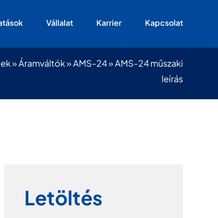
atások
Vállalat
Karrier
Kapcsolat
kek
»
Áramváltók
»
AMS-24
»
AMS-24 műszaki
leírás
Letöltés