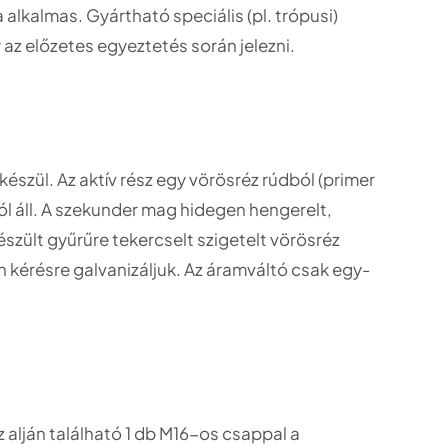
lkalmas. Gyártható speciális (pl. trópusi)
y az előzetes egyeztetés során jelezni.
észül. Az aktív rész egy vörösréz rúdból (primer
ól áll. A szekunder mag hidegen hengerelt,
szült gyűrűre tekercselt szigetelt vörösréz
ön kérésre galvanizáljuk. Az áramváltó csak egy-
z alján található 1 db M16-os csappal a