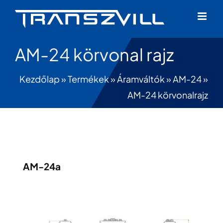
Skip
to
content
AM-24 körvonal rajz
Kezdőlap
»
Termékek
»
Áramváltók
»
AM-24
»
AM-24 körvonalrajz
AM-24a