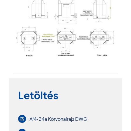
Letöltés
AM-24a Körvonalrajz DWG