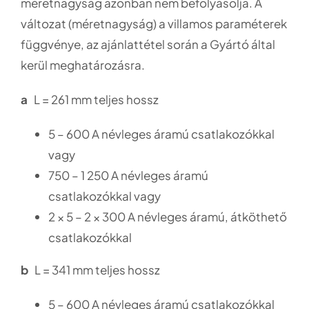
méretnagyság azonban nem befolyásolja. A
változat (méretnagyság) a villamos paraméterek
függvénye, az ajánlattétel során a Gyártó által
kerül meghatározásra.
a
L = 261 mm teljes hossz
5 – 600 A névleges áramú csatlakozókkal
vagy
750 – 1 250 A névleges áramú
csatlakozókkal vagy
2 × 5 – 2 × 300 A névleges áramú, átköthető
csatlakozókkal
b
L = 341 mm teljes hossz
5 – 600 A névleges áramú csatlakozókkal