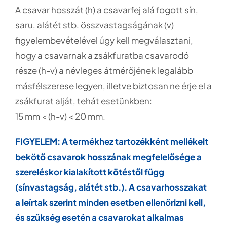
A csavar hosszát (h) a csavarfej alá fogott sín,
saru, alátét stb. összvastagságának (v)
figyelembevételével úgy kell megválasztani,
hogy a csavarnak a zsákfuratba csavarodó
része (h-v) a névleges átmérőjének legalább
másfélszerese legyen, illetve biztosan ne érje el a
zsákfurat alját, tehát esetünkben:
15 mm < (h-v) < 20 mm.
FIGYELEM: A termékhez tartozékként mellékelt
bekötő csavarok hosszának megfelelősége a
szereléskor kialakított kötéstől függ
(sínvastagság, alátét stb.). A csavarhosszakat
a leírtak szerint minden esetben ellenőrizni kell,
és szükség esetén a csavarokat alkalmas