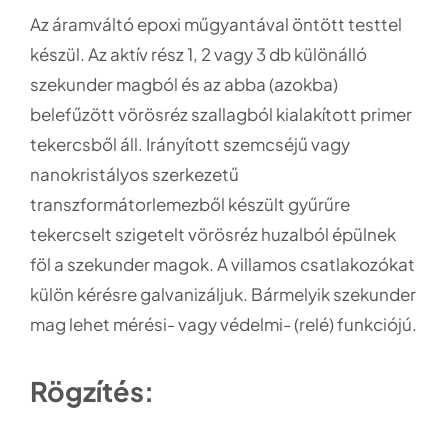
Az áramváltó epoxi műgyantával öntött testtel
készül. Az aktív rész 1, 2 vagy 3 db különálló
szekunder magból és az abba (azokba)
belefűzött vörösréz szallagból kialakított primer
tekercsből áll. Irányított szemcséjű vagy
nanokristályos szerkezetű
transzformátorlemezből készült gyűrűre
tekercselt szigetelt vörösréz huzalból épülnek
föl a szekunder magok. A villamos csatlakozókat
külön kérésre galvanizáljuk. Bármelyik szekunder
mag lehet mérési- vagy védelmi- (relé) funkciójú.
Rögzítés: