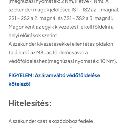
(meghúzási nyomaték: 2 Nm, illetve 4 Nm). A
szekunder magok jelölései: 1S1 – 1S2 az 1. magnál,
2S1 – 2S2 a 2. magnál és 3S1 – 3S2 a 3. magnál.
Magonként az egyik kivezetést le kell földelni a
helyi előírások szerint.
A szekunder kivezetésekkel ellentétes oldalon
található az M8-as földelőcsavar a
védőföldeléshez (meghúzási nyomaték: 10 Nm).
FIGYELEM: Az áramváltó védőföldelése
kötelező!
Hitelesítés:
A szekunder csatlakozódoboz fedele