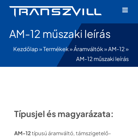
Skip
to
content
AM-12 műszaki leírás
Kezdőlap
»
Termékek
»
Áramváltók
»
AM-12
»
AM-12 műszaki leírás
Típusjel és magyarázata:
AM-12
típusú áramváltó, támszigetelő-