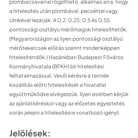
plombacsavarral rögzíthető, alkalmas arra, hogy
a hitelesítés után plombával, pecséttel vagy
címkével lezárják. A 0,2; 0,2S; 0,5 és 0,5S
pontossági osztályú mérőmagok hitelesíthetők.
(Magyarországon az ilyen pontossági osztályú
mérőtekercsek előírás szerint mindenképpen
hitelesítendők.) Hazánkban Budapest Főváros
Kormányhivatala (BFKH) bír hitelesítési
felhatalmazással. Vevői kérésre a termék
kiszállítás előtti hitelesítését a hivatallal
együttműködve elvégezzük. Ilyen esetben kérjük
az ajánlatkéréskor vagy az előzetes egyeztetés
során jelezni a hitelesítésre vonatkozó igényt.
Jelölések: