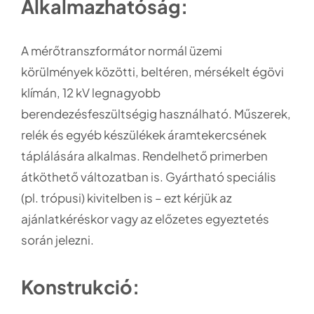
Alkalmazhatóság:
A mérőtranszformátor normál üzemi
körülmények közötti, beltéren, mérsékelt égövi
klímán, 12 kV legnagyobb
berendezésfeszültségig használható. Műszerek,
relék és egyéb készülékek áramtekercsének
táplálására alkalmas. Rendelhető primerben
átköthető változatban is. Gyártható speciális
(pl. trópusi) kivitelben is – ezt kérjük az
ajánlatkéréskor vagy az előzetes egyeztetés
során jelezni.
Konstrukció: