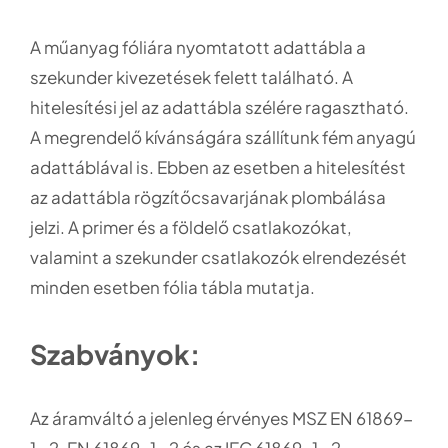
A műanyag fóliára nyomtatott adattábla a
szekunder kivezetések felett található. A
hitelesítési jel az adattábla szélére ragasztható.
A megrendelő kívánságára szállítunk fém anyagú
adattáblával is. Ebben az esetben a hitelesítést
az adattábla rögzítőcsavarjának plombálása
jelzi. A primer és a földelő csatlakozókat,
valamint a szekunder csatlakozók elrendezését
minden esetben fólia tábla mutatja.
Szabványok:
Az áramváltó a jelenleg érvényes MSZ EN 61869-
1,-2, EN 61869-1,-2 és az IEC 61869-1,-2