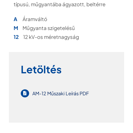
típusú, műgyantába ágyazott, beltérre
A
Áramváltó
M
Műgyanta szigetelésű
12
12 kV-os méretnagyság
Letöltés
AM-12 Műszaki Leírás PDF