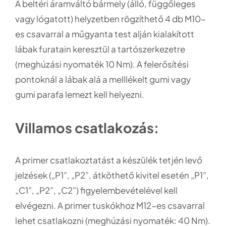
A beltéri áramváltó bármely (álló, függőleges
vagy lógatott) helyzetben rögzíthető 4 db M10-
es csavarral a műgyanta test alján kialakított
lábak furatain keresztül a tartószerkezetre
(meghúzási nyomaték 10 Nm). A felerősítési
pontoknál a lábak alá a melllékelt gumi vagy
gumi parafa lemezt kell helyezni.
Villamos csatlakozás:
A primer csatlakoztatást a készülék tetjén levő
jelzések („P1”, „P2”, átköthető kivitel esetén „P1”,
„C1”, „P2”, „C2”) figyelembevételével kell
elvégezni. A primer tuskókhoz M12-es csavarral
lehet csatlakozni (meghúzási nyomaték: 40 Nm).