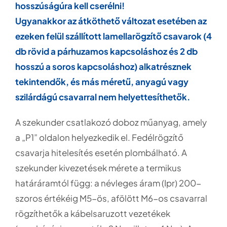
hosszúságúra kell cserélni!
Ugyanakkor az átköthető változat esetében az
ezeken felül szállított lamellarögzítő csavarok (4
db rövid a párhuzamos kapcsoláshoz és 2 db
hosszú a soros kapcsoláshoz) alkatrésznek
tekintendők, és más méretű, anyagú vagy
szilárdágú csavarral nem helyettesíthetők.
A szekunder csatlakozó doboz műanyag, amely
a „P1” oldalon helyezkedik el. Fedélrögzítő
csavarja hitelesítés esetén plombálható. A
szekunder kivezetések mérete a termikus
határáramtól függ: a névleges áram (Ipr) 200-
szoros értékéig M5-ös, afölött M6-os csavarral
rögzíthetők a kábelsaruzott vezetékek