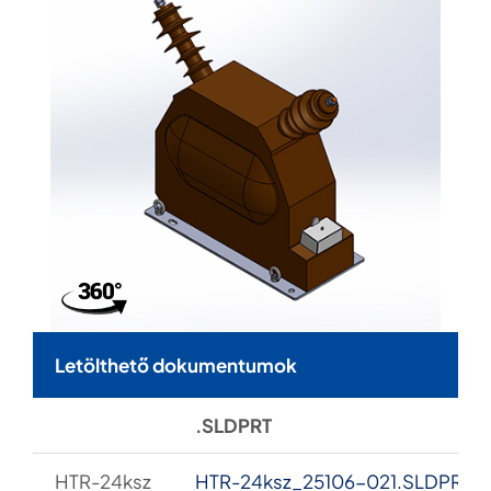
Letölthető dokumentumok
.SLDPRT
HTR-24ksz
HTR-24ksz_25106-021.SLDPRT