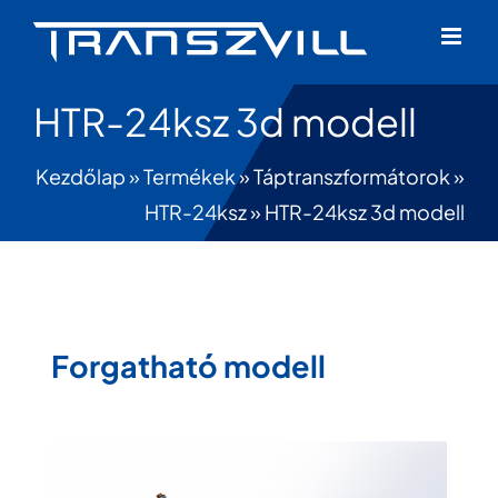
Skip
to
content
HTR-24ksz 3d modell
Kezdőlap
»
Termékek
»
Táptranszformátorok
»
HTR-24ksz
»
HTR-24ksz 3d modell
Forgatható modell