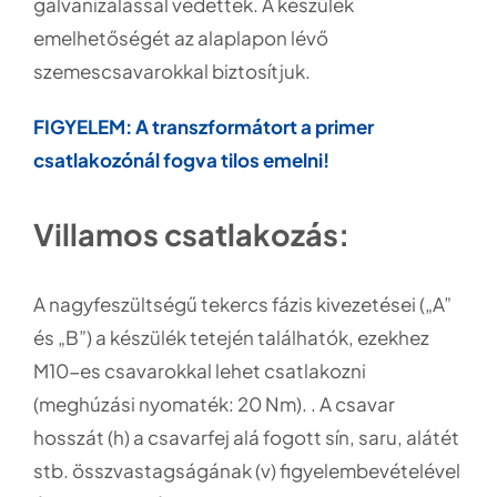
galvanizálással védettek. A készülék
emelhetőségét az alaplapon lévő
szemescsavarokkal biztosítjuk.
FIGYELEM: A transzformátort a primer
csatlakozónál fogva tilos emelni!
Villamos csatlakozás:
A nagyfeszültségű tekercs fázis kivezetései („A”
és „B”) a készülék tetején találhatók, ezekhez
M10-es csavarokkal lehet csatlakozni
(meghúzási nyomaték: 20 Nm). . A csavar
hosszát (h) a csavarfej alá fogott sín, saru, alátét
stb. összvastagságának (v) figyelembevételével