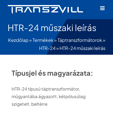
Skip
to
content
HTR-24 műszaki leírás
Kezdőlap
»
Termékek
»
Táptranszformátorok
»
HTR-24
»
HTR-24 műszaki leírás
Típusjel és magyarázata:
HTR-24 típusú táptranszformátor,
műgyantába ágyazott, kétpólusúlag
szigetelt, beltérre