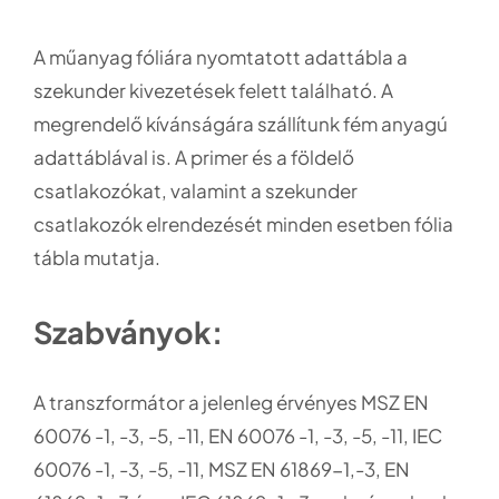
A műanyag fóliára nyomtatott adattábla a
szekunder kivezetések felett található. A
megrendelő kívánságára szállítunk fém anyagú
adattáblával is. A primer és a földelő
csatlakozókat, valamint a szekunder
csatlakozók elrendezését minden esetben fólia
tábla mutatja.
Szabványok:
A transzformátor a jelenleg érvényes MSZ EN
60076 -1, -3, -5, -11, EN 60076 -1, -3, -5, -11, IEC
60076 -1, -3, -5, -11, MSZ EN 61869-1,-3, EN