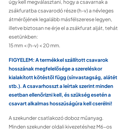
úgy kell megválasztani, hogy a csavarnak a
zsákfuratba csavarodó része (h-v) a névleges
átmérőjének legalább másfélszerese legyen,
illetve biztosan ne érje el a zsákfurat alját, tehát
esetünkben:
15 mm < (h-v) < 20 mm.
FIGYELEM: A termékkel szállított csavarok
hosszának megfelelősége a szereléskor
kialakított kötéstől függ (sínvastagság, alátét
stb.). A csavarhosszt a leírtak szerint minden
esetban ellenőrizni kell, és szükség esetén a
csavart alkalmas hosszúságúra kell cserélni!
A szekunder csatlakozó doboz műanyag.
Minden szekunder oldali kivezetéshez M6-os