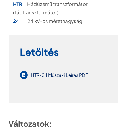
HTR
Háziüzemű transzformátor
(táptranszformátor)
24
24 kV-os méretnagyság
Letöltés
HTR-24 Műszaki Leírás PDF
Változatok: