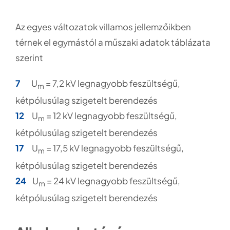
Az egyes változatok villamos jellemzőikben
térnek el egymástól a műszaki adatok táblázata
szerint
7
U
= 7,2 kV legnagyobb feszültségű,
m
kétpólusúlag szigetelt berendezés
12
U
= 12 kV legnagyobb feszültségű,
m
kétpólusúlag szigetelt berendezés
17
U
= 17,5 kV legnagyobb feszültségű,
m
kétpólusúlag szigetelt berendezés
24
U
= 24 kV legnagyobb feszültségű,
m
kétpólusúlag szigetelt berendezés