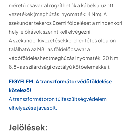
méretű csavarral rögzíthetők a kábelsaruzott
vezetékek (meghúzási nyomaték: 4 Nm). A
szekunder tekercs üzemi földelését a mindenkori
helyi előírások szerint kell elvégezni.
A szekunder kivezetésekkel ellentétes oldalon
található az M8-as földelőcsavar a
védőföldeléshez (meghúzási nyomaték: 20 Nm
8.8-as szilárdsági osztályú kötőelemekkel).
FIGYELEM: A transzformátor védőföldelése
kötelező!
A transzformátoron túlfeszültségvédelem
elhelyezése javasolt.
Jelölések: