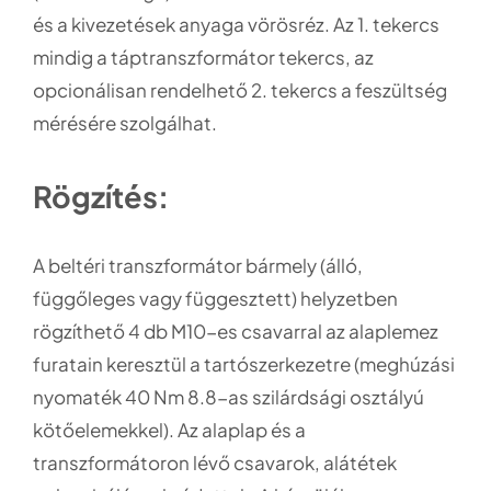
és a kivezetések anyaga vörösréz. Az 1. tekercs
mindig a táptranszformátor tekercs, az
opcionálisan rendelhető 2. tekercs a feszültség
mérésére szolgálhat.
Rögzítés:
A beltéri transzformátor bármely (álló,
függőleges vagy függesztett) helyzetben
rögzíthető 4 db M10-es csavarral az alaplemez
furatain keresztül a tartószerkezetre (meghúzási
nyomaték 40 Nm 8.8-as szilárdsági osztályú
kötőelemekkel). Az alaplap és a
transzformátoron lévő csavarok, alátétek