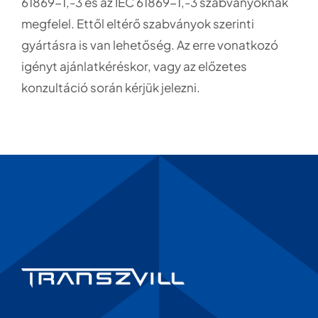
61869-1,-3 és az IEC 61869-1,-3 szabványoknak
megfelel. Ettől eltérő szabványok szerinti
gyártásra is van lehetőség. Az erre vonatkozó
igényt ajánlatkéréskor, vagy az előzetes
konzultáció során kérjük jelezni.