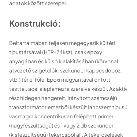
adatok között szerepel.
Konstrukció:
Beltartalmában teljesen megegyezik kültéri
típustársával (HTR-24ksz), csak epoxy
anyagában és külső kialakításában (körvonal,
átvezető szigetelők, szekunder kapocsdoboz,
stb.) tér el tőle. Epoxi műgyantával öntött
testtel, acél alaplemezre szerelve készül. Az aktív
rész hidegen hengerelt, irányított szemcséjű
transzformátorlemezből készült láncszem típusú
vasmagra koncentrikusan felépített primer
(nagyfeszültségű) és 1 vagy 2 db szekunder
(kisfeszültségű) tekercsből áll. A tekercselések