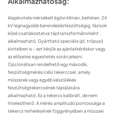
Alkalmazhatóság:
Alapkivitele mérsékelt égövi klímán, beltéren, 24
kV legnagyobb berendezésfeszültségig, fázisok
közé csatlakoztatva táptranszformátorként
alkalmazható. Gyártható speciális (pl. trópusi)
kivitelben is – ezt kérjük az ajánlatkéréskor vagy
az előzetes egyeztetés során jelezni.
Opcionálisan rendelhető egy második,
feszültségmérési célú tekerccsel, amely
műszerek vagy egyéb készülékek
feszültségtekercsének táplálására
alkalmazható. Ez a tekercs kalibrált, de nem
hitelesíthető. A mérés amplitudó pontossága a
tekercs terhelésének függvényében a műszaki