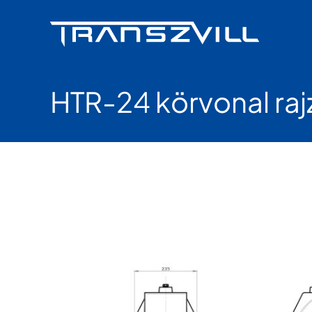
Skip
to
content
HTR-24 körvonal raj