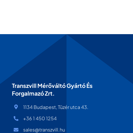
Transzvill Mérőváltó Gyártó És
Forgalmazó Zrt.
1134 Budapest, Tüzér utca 43.
+36 1 450 1254
sales@transzvill.hu