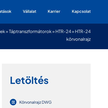
atások
Vállalat
Karrier
Kapcsolat
kek
»
Táptranszformátorok
»
HTR-24
»
HTR-24
körvonalrajz
Letöltés
Körvonalrajz DWG