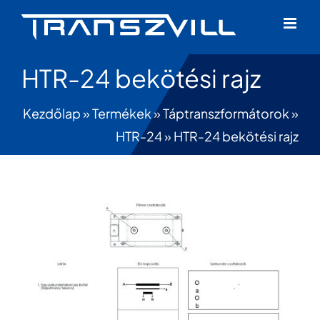
Skip
to
content
HTR-24 bekötési rajz
Kezdőlap
»
Termékek
»
Táptranszformátorok
»
HTR-24
»
HTR-24 bekötési rajz