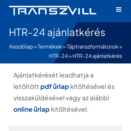
Skip
to
content
HTR-24 ajánlatkérés
Kezdőlap
»
Termékek
»
Táptranszformátorok
»
HTR-24
»
HTR-24 ajánlatkérés
Ajánlatkérését leadhatja a
letöltött
pdf űrlap
kitöltésével és
visszaküldésével vagy az alábbi
online űrlap
kitöltésével.