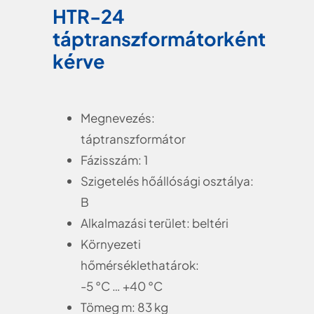
HTR-24
táptranszformátorként
kérve
Megnevezés:
táptranszformátor
Fázisszám: 1
Szigetelés hőállósági osztálya:
B
Alkalmazási terület: beltéri
Környezeti
hőmérséklethatárok:
-5 °C … +40 °C
Tömeg m: 83 kg