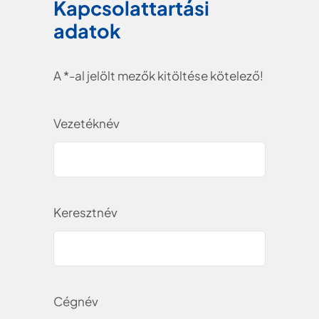
Kapcsolattartási
adatok
A *-al jelölt mezők kitöltése kötelező!
Vezetéknév
Keresztnév
Cégnév