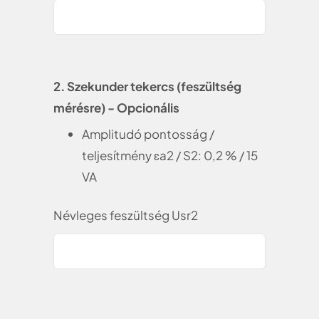
2. Szekunder tekercs (feszültség
mérésre) - Opcionális
Amplitudó pontosság /
teljesítmény ɛa2 / S2: 0,2 % / 15
VA
Névleges feszültség Usr2