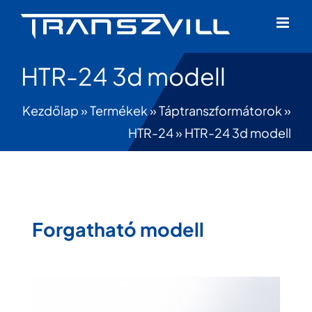
Skip
to
content
HTR-24 3d modell
Kezdőlap
»
Termékek
»
Táptranszformátorok
»
HTR-24
»
HTR-24 3d modell
Forgatható modell