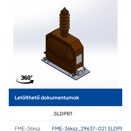
Letölthető dokumentumok
.SLDPRT
FME-36ksz
FME-36ksz_29637-021.SLDPRT