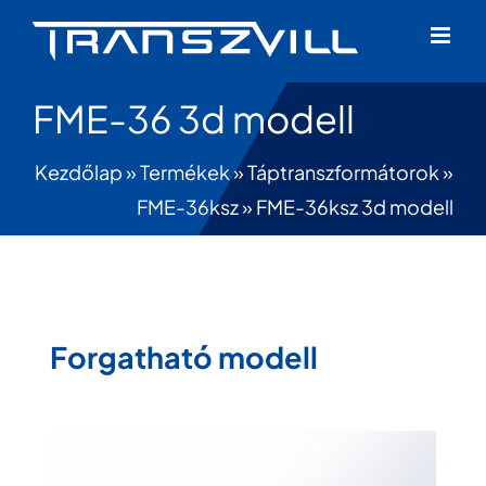
Skip
to
content
FME-36 3d modell
Kezdőlap
»
Termékek
»
Táptranszformátorok
»
FME-36ksz
»
FME-36ksz 3d modell
Forgatható modell