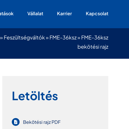
atások
Vállalat
Karrier
Kapcsolat
»
Feszültségváltók
»
FME-36ksz
»
FME-36ksz
bekötési rajz
Letöltés
Bekötési rajz PDF