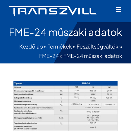
Skip
to
content
FME-24 műszaki adatok
Kezdőlap
»
Termékek
»
Feszültségváltók
»
FME-24
»
FME-24 műszaki adatok